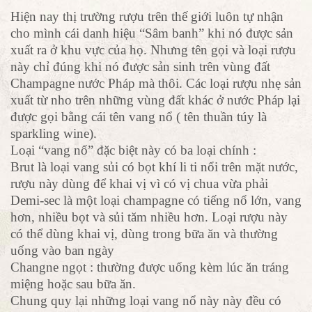
Hiện nay thị trường rượu trên thế giới luôn tự nhận
cho mình cái danh hiệu “Sâm banh” khi nó được sản
xuất ra ở khu vực của họ. Nhưng tên gọi và loại rượu
này chỉ đúng khi nó được sản sinh trên vùng đất
Champagne nước Pháp mà thôi. Các loại rượu nhẹ sản
xuất từ nho trên những vùng đất khác ở nước Pháp lại
được gọi bằng cái tên vang nổ ( tên thuần túy là
sparkling wine).
Loại “vang nổ” đặc biệt này có ba loại chính :
Brut là loại vang sủi có bọt khí li ti nổi trên mặt nước,
rượu này dùng để khai vị vì có vị chua vừa phải
Demi-sec là một loại champagne có tiếng nổ lớn, vang
hơn, nhiều bọt và sủi tăm nhiều hơn. Loại rượu này
có thể dùng khai vị, dùng trong bữa ăn và thường
uống vào ban ngày
Changne ngọt : thường được uống kèm lúc ăn tráng
miệng hoặc sau bữa ăn.
Chung quy lại những loại vang nổ này này đều có