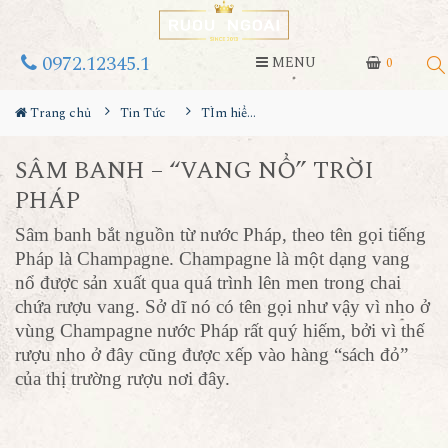
0972.12345.1
MENU
0
Trang chủ
Tin Tức
TÌm hiểu về rượu
SÂM BANH – “VANG NỔ” TRỜI
PHÁP
Sâm banh bắt nguồn từ nước Pháp, theo tên gọi tiếng
Pháp là Champagne. Champagne là một dạng vang
nổ được sản xuất qua quá trình lên men trong chai
chứa
rượu vang
. Sở dĩ nó có tên gọi như vậy vì nho ở
vùng Champagne nước Pháp rất quý hiếm, bởi vì thế
rượu nho ở đây cũng được xếp vào hàng “sách đỏ”
của thị trường rượu nơi đây.