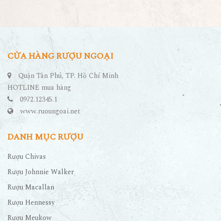
CỬA HÀNG RƯỢU NGOẠI
Quận Tân Phú, TP. Hồ Chí Minh
HOTLINE mua hàng
0972.12345.1
www.ruoungoai.net
DANH MỤC RƯỢU
Rượu Chivas
Rượu Johnnie Walker
Rượu Macallan
Rượu Hennessy
Rượu Meukow