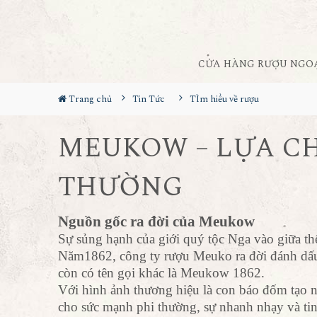
CỬA HÀNG RƯỢU NGO
Trang chủ
Tin Tức
TÌm hiểu về rượu
MEUKOW – LỰA C
THƯỜNG
Nguồn gốc ra đời của Meukow
Sự sủng hạnh của giới quý tộc Nga vào giữa thế
Năm1862, công ty rượu Meuko ra đời đánh dấu
còn có tên gọi khác là Meukow 1862.
Với hình ảnh thương hiệu là con báo đốm tạo n
cho sức mạnh phi thường, sự nhanh nhạy và tin