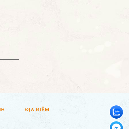
NH
ĐỊA ĐIỂM