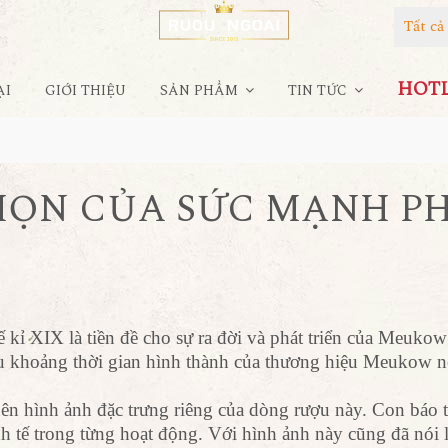
Tất c
HOTLI
ẠI
GIỚI THIỆU
SẢN PHẨM
TIN TỨC
HỌN CỦA SỨC MẠNH PH
 kỉ XIX là tiền đề cho sự ra đời và phát triển của Meukow
 khoảng thời gian hình thành của thương hiệu Meukow n
ên hình ảnh đặc trưng riêng của dòng rượu này. Con báo t
h tế trong từng hoạt động. Với hình ảnh này cũng đã nói l