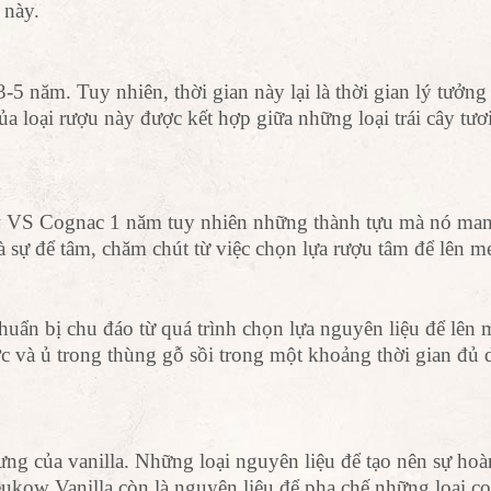
 này.
 3-5 năm. Tuy nhiên, thời gian này lại là thời gian lý tưởng
ủa loại rượu này được kết hợp giữa những loại trái cây tươ
w VS Cognac 1 năm tuy nhiên những thành tựu mà nó man
à sự để tâm, chăm chút từ việc chọn lựa rượu tâm để lên m
huẩn bị chu đáo từ quá trình chọn lựa nguyên liệu để lên
c và ủ trong thùng gỗ sồi trong một khoảng thời gian đủ 
ng của vanilla. Những loại nguyên liệu để tạo nên sự hoà
eukow Vanilla còn là nguyên liệu để pha chế những loại co