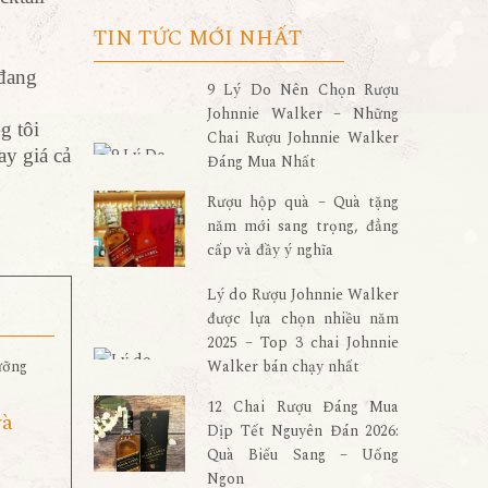
TIN TỨC MỚI NHẤT
đang
9 Lý Do Nên Chọn Rượu
Johnnie Walker – Những
g tôi
Chai Rượu Johnnie Walker
ay giá cả
Đáng Mua Nhất
Rượu hộp quà – Quà tặng
năm mới sang trọng, đẳng
cấp và đầy ý nghĩa
Lý do Rượu Johnnie Walker
được lựa chọn nhiều năm
2025 – Top 3 chai Johnnie
Walker bán chạy nhất
12 Chai Rượu Đáng Mua
và
Dịp Tết Nguyên Đán 2026:
Quà Biếu Sang – Uống
Ngon