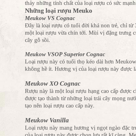
thảy những tính chất của loại rượu có sức mạnh
Những loại rượu Meuko
Meukow VS Cognac
Đây là loại rượu có tuổi đời khá non trẻ, chỉ từ
một loại rượu vừa chín tới. Mùi vị đặng trưng c
cây gỗ sồi.
Meukow VSOP Superior Cognac
Loại rượu này có tuổi thọ kéo dài hơn Meuko
không hề ít. Hương vị của loại rượu này được l
Meukow XO Cognac
Rượu này là một loại rượu hạng cao cấp được c
được tạo thành từ những loại trái cây mọng nướ
tạo nên loại rượu cao cấp này.
Meukow Vanilla
Loại rượu này mang hương vị ngọt ngào đặc trư
của loại rượu này được chọn lựa rất kĩ càng. M