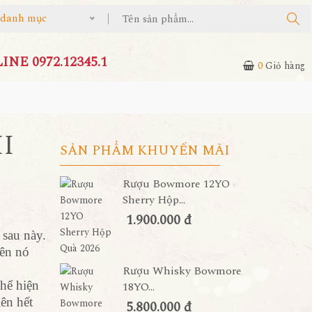
ả danh mục
NE 0972.12345.1
0
Giỏ hàng
I
SẢN PHẨM KHUYẾN MÃI
Rượu Bowmore 12YO
Sherry Hộp...
1.900.000 đ
 sau này.
ên nó
Rượu Whisky Bowmore
hể hiện
18YO...
ên hết
5.800.000 đ