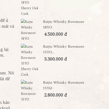
 để ủ
Rượu Whisky Bowmore
i mát và
18YO
4.500.000 đ
Rượu Whisky Bowmore
g lại
15YO...
en.
3.300.000 đ
 men. Nó
dài để
Rượu Whisky Bowmore
15YO
2.800.000 đ
n hảo
cktail