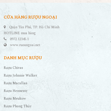
CỬA HÀNG RƯỢU NGOẠI
Quận Tân Phú, TP. Hồ Chí Minh
HOTLINE mua hàng
0972.12345.1
www.ruoungoai.net
DANH MỤC RƯỢU
Rượu Chivas
Rượu Johnnie Walker
Rượu Macallan
Rượu Hennessy
Rượu Meukow
Rượu Phong Thủy