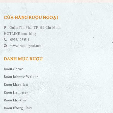
CỬA HÀNG RƯỢU NGOẠI
Quận Tân Phú, TP. Hồ Chí Minh
HOTLINE mua hàng
0972.12345.1
www.ruoungoai.net
DANH MỤC RƯỢU
Rượu Chivas
Rượu Johnnie Walker
Rượu Macallan
Rượu Hennessy
Rượu Meukow
Rượu Phong Thủy