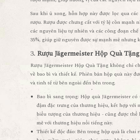
Sau khi ủ xong, hỗn hợp này được lọc qua các
rượu. Rượu được chưng cất với tỷ lệ cồn mạnh n
các nguyên liệu tự nhiên và các công đoạn chế
35%, giúp giữ nguyên được sự mạnh mẽ nhưng 
3.
Rượu Jägermeister Hộp Quà Tặng -
Rượu Jägermeister Hộp Quà Tặng không chỉ chú
về bao bì và thiết kế. Phiên bản hộp quà này đượ
và tinh tế từ bên ngoài đến bên trong.
Bao bì sang trọng
: Hộp quà Jägermeister có 
đậm đặc trưng của thương hiệu, kết hợp với n
biểu tượng của thương hiệu - cũng được thể 
mẽ với thương hiệu nổi tiếng này.
Thiết kế độc đáo
: Bên trong hộp quà là chai 