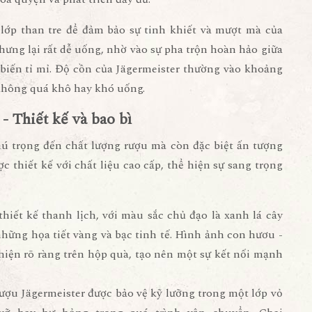
 lớp than tre để đảm bảo sự tinh khiết và mượt mà của
hưng lại rất dễ uống, nhờ vào sự pha trộn hoàn hảo giữa
 biến tỉ mỉ. Độ cồn của Jägermeister thường vào khoảng
không quá khô hay khó uống.
 Thiết kế và bao bì
 trọng đến chất lượng rượu mà còn đặc biệt ấn tượng
c thiết kế với chất liệu cao cấp, thể hiện sự sang trọng
thiết kế thanh lịch, với màu sắc chủ đạo là xanh lá cây
hững họa tiết vàng và bạc tinh tế. Hình ảnh con hươu -
hiện rõ ràng trên hộp quà, tạo nên một sự kết nối mạnh
rượu Jägermeister được bảo vệ kỹ lưỡng trong một lớp vỏ