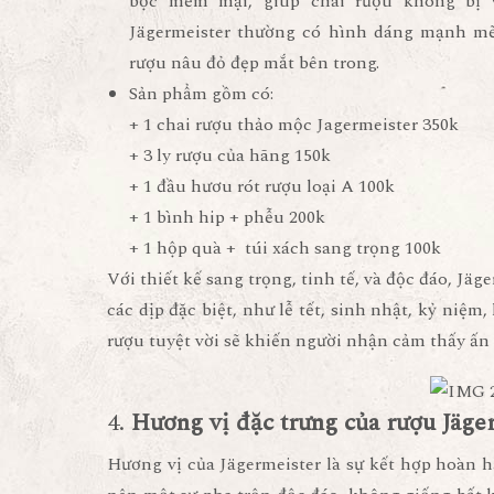
bọc mềm mại, giúp chai rượu không bị 
Jägermeister thường có hình dáng mạnh mẽ,
rượu nâu đỏ đẹp mắt bên trong.
Sản phẩm gồm có:
+ 1 chai rượu thảo mộc Jagermeister 350k
+ 3 ly rượu của hãng 150k
+ 1 đầu hươu rót rượu loại A 100k
+ 1 bình hip + phễu 200k
+ 1 hộp quà + túi xách sang trọng 100k
Với thiết kế sang trọng, tinh tế, và độc đáo,
Jäge
các dịp đặc biệt, như lễ tết, sinh nhật, kỷ niệm
rượu tuyệt vời sẽ khiến người nhận cảm thấy ấn
4.
Hương vị đặc trưng của rượu Jäge
Hương vị của Jägermeister là sự kết hợp hoàn hảo