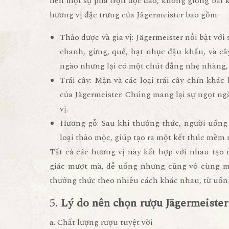
nên một sự pha trộn độc đáo, không giống bất k
hương vị đặc trưng của Jägermeister bao gồm:
Thảo dược và gia vị
: Jägermeister nổi bật với
chanh, gừng, quế, hạt nhục đậu khấu, và cây
ngào nhưng lại có một chút đắng nhẹ nhàng, 
Trái cây
: Mận và các loại trái cây chín khá
của Jägermeister. Chúng mang lại sự ngọt ngà
vị.
Hương gỗ
: Sau khi thưởng thức, người uống
loại thảo mộc, giúp tạo ra một kết thúc mềm
Tất cả các hương vị này kết hợp với nhau tạo
giác mượt mà, dễ uống nhưng cũng vô cùng mạ
thưởng thức theo nhiều cách khác nhau, từ uống 
5.
Lý do nên chọn rượu Jägermeiste
a. Chất lượng rượu tuyệt vời