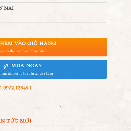
N MÃI
HÊM VÀO GIỎ HÀNG
à xem thêm các sản phẩm khác
MUA NGAY
hàng tận nơi hoặc nhận tại cửa hàng
972.12345.1
IN TỨC MỚI