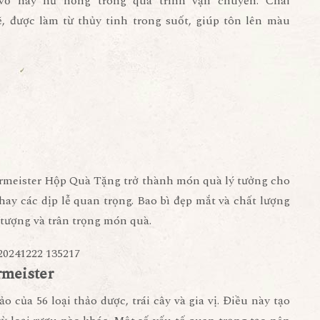
vỡ hay hư hỏng trong quá trình vận chuyển. Chai
 được làm từ thủy tinh trong suốt, giúp tôn lên màu
rmeister Hộp Quà Tặng
trở thành món quà lý tưởng cho
, hay các dịp lễ quan trọng. Bao bì đẹp mắt và chất lượng
 tượng và trân trọng món quà.
rmeister
 của 56 loại thảo dược, trái cây và gia vị. Điều này tạo