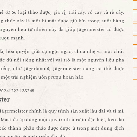
từ 56 loại thảo dược, gia vị, trái cây, vỏ cây và rễ cây,
 thức này là một bí mật được giữ kín trong suốt hàng
 nguyên liệu tự nhiên này đã giúp Jägermeister có được
 rượu mạnh.
đà, hòa quyện giữa sự ngọt ngào, chua nhẹ và một chút
c dù nổi tiếng nhất với vai trò là một nguyên liệu pha
i tiếng như Jägerbomb), Jägermeister cũng có thể được
n một trải nghiệm uống rượu hoàn hảo.
ster
ägermeister chính là quy trình sản xuất lâu dài và tỉ mỉ.
 Mast đã áp dụng một quy trình ủ rượu đặc biệt, kéo dài
, các thành phần thảo dược được ủ trong một dung dịch
a quyện và phát triển đầy đủ.