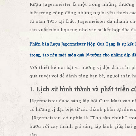
Rượu Jägermeister là một trong những thương h
biệt trong cộng đồng những người yêu thích các
từ năm 1935 tại Đức, Jägermeister đã nhanh c
sản xuất rượu liqueur, nhờ vào sự kết hợp độc đáo 
Phiên bản
Rượu Jagermeister Hộp Quà Tặng
là sự kết 
trọng, tạo nên một món quà lý tưởng cho những dịp đặ
Với thiết kế nổi bật và hương vị độc đáo, sản
quà tuyệt vời để dành tặng bạn bè, người thân ha
1.
Lịch sử hình thành và phát triển c
Jägermeister được sáng lập bởi Curt Mast vào n
có hương vị đặc biệt từ các thành phần tự nhiên
"Jägermeister" có nghĩa là "Thợ săn chính" tr
hươu với cây thánh giá sáng lấp lánh giữa hai 
săn.