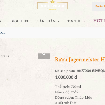
Rượu 
HOTLI
ẠI
GIỚI THIỆU
SẢN PHẨM
TIN TỨC
Rượu Jagermeister Hộp Quà Trăng Vàng
Rượu Jagermeister 
Mã sản phẩm:
4067700014559HQ3
1.000.000 đ
Thể tích: 700ml
Nồng độ: 35%
Dòng rượu: Thảo Mộc
Xuất xứ: Đức