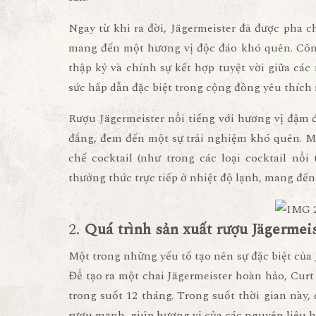
Ngay từ khi ra đời, Jägermeister đã được pha chế 
mang đến một hương vị độc đáo khó quên. Công
thập kỷ và chính sự kết hợp tuyệt vời giữa các
sức hấp dẫn đặc biệt trong cộng đồng yêu thích
Rượu Jägermeister nổi tiếng với hương vị đậm 
đắng, đem đến một sự trải nghiệm khó quên. Mặ
chế cocktail (như trong các loại cocktail nổ
thưởng thức trực tiếp ở nhiệt độ lạnh, mang đế
2.
Quá trình sản xuất rượu Jägermei
Một trong những yếu tố tạo nên sự đặc biệt của J
Để tạo ra một chai Jägermeister hoàn hảo, Curt
trong suốt 12 tháng. Trong suốt thời gian này
rượu mạnh, giúp hương vị của các nguyên liệu hò