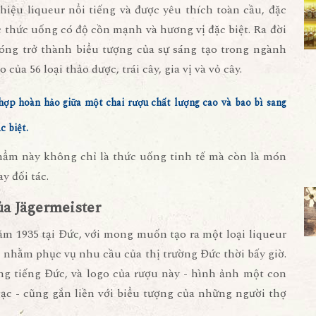
iệu liqueur nổi tiếng và được yêu thích toàn cầu, đặc
 thức uống có độ cồn mạnh và hương vị đặc biệt. Ra đời
hóng trở thành biểu tượng của sự sáng tạo trong ngành
của 56 loại thảo dược, trái cây, gia vị và vỏ cây.
hợp hoàn hảo giữa một chai rượu chất lượng cao và bao bì sang
c biệt.
 phẩm này không chỉ là thức uống tinh tế mà còn là món
y đối tác.
ủa Jägermeister
ăm 1935 tại Đức, với mong muốn tạo ra một loại liqueur
, nhằm phục vụ nhu cầu của thị trường Đức thời bấy giờ.
ong tiếng Đức, và logo của rượu này - hình ảnh một con
gạc - cũng gắn liền với biểu tượng của những người thợ