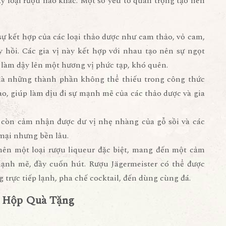
ỳ loại rượu nào khác. Một số yếu tố quan trọng tạo nên
 sự kết hợp của các loại thảo dược như cam thảo, vỏ cam,
 hồi. Các gia vị này kết hợp với nhau tạo nên sự ngọt
làm dậy lên một hương vị phức tạp, khó quên.
c là những thành phần không thể thiếu trong công thức
o, giúp làm dịu đi sự mạnh mẽ của các thảo dược và gia
 còn cảm nhận được dư vị nhẹ nhàng của gỗ sồi và các
 mại nhưng bền lâu.
 nên một loại rượu liqueur đặc biệt, mang đến một cảm
nh mẽ, đầy cuốn hút. Rượu Jägermeister có thể được
trực tiếp lạnh, pha chế cocktail, đến dùng cùng đá.
r Hộp Quà Tặng