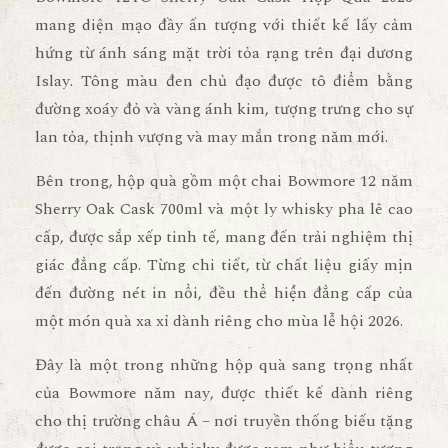
mang diện mạo đầy ấn tượng với
thiết kế lấy cảm
hứng từ ánh sáng mặt trời tỏa rạng trên đại dương
Islay
. Tông màu
đen chủ đạo
được tô điểm bằng
đường xoáy đỏ và vàng ánh kim
, tượng trưng cho
sự
lan tỏa, thịnh vượng và may mắn
trong năm mới.
Bên trong, hộp quà gồm
một chai Bowmore 12 năm
Sherry Oak Cask 700ml
và
một ly whisky pha lê cao
cấp
, được sắp xếp tinh tế, mang đến trải nghiệm thị
giác đẳng cấp. Từng chi tiết, từ chất liệu giấy mịn
đến đường nét in nổi, đều thể hiện
đẳng cấp của
một món quà xa xỉ
dành riêng cho mùa lễ hội 2026.
Đây là
một trong những hộp quà sang trọng nhất
của Bowmore năm nay
, được thiết kế dành riêng
cho thị trường châu Á – nơi truyền thống biếu tặng