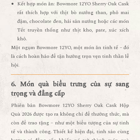
Kết hợp món ăn:
Bowmore 12YO Sherry Oak Cask
rất thích hợp với
thịt bò nướng than, phô mai
đậm, chocolate đen, hải sản nướng
hoặc
các món
Tết truyền thống như thịt kho, pate, xúc xích
khô
.
Một ngụm Bowmore 12YO, một món ăn tinh tế – đó
là cách hoàn hảo để tận hưởng trọn vẹn tinh thần lễ
hội.
6. Món quà biểu trưng của sự sang
trọng và đẳng cấp
Phiên bản
Bowmore 12YO Sherry Oak Cask Hộp
Quà 2026
được tạo ra không chỉ để thưởng thức, mà
còn để
trao tặng – như một biểu tượng của sự tinh
tế và thành công
. Thiết kế hiện đại, tinh xảo cùng