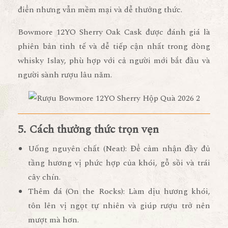
điển nhưng vẫn mềm mại và dễ thưởng thức.
Bowmore 12YO Sherry Oak Cask được đánh giá là
phiên bản tinh tế và dễ tiếp cận nhất
trong dòng
whisky Islay, phù hợp với cả người mới bắt đầu và
người sành rượu lâu năm.
5. Cách thưởng thức trọn vẹn
Uống nguyên chất (Neat):
Để cảm nhận đầy đủ
tầng hương vị phức hợp của khói, gỗ sồi và trái
cây chín.
Thêm đá (On the Rocks):
Làm dịu hương khói,
tôn lên vị ngọt tự nhiên và giúp rượu trở nên
mượt mà hơn.