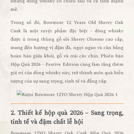
những dòng whisky có chiều sâu và cá tính mạnh
mẽ.
Trong số đó,
Bowmore 12 Years Old Sherry Oak
Cask
là một tuyệt phẩm đặc biệt – dòng whisky
được ủ trong
thùng gỗ sồi Sherry Oloroso cao cấp
,
mang đến hương vị đậm đà, ngọt ngào và cân bằng
hoàn hảo giữa
khói, gỗ và trái cây chín
. Phiên bản
Hộp Quà 2026 – Festive Edition
càng làm tăng thêm
giá trị của dòng whisky này, trở thành
món quà biểu
tượng của sự sang trọng, tinh tế và đẳng cấp.
2. Thiết kế hộp quà 2026 – Sang trọng,
tinh tế và đậm chất lễ hội
Bowmore 12YO Sherry Oak Cask Hộp Quà 2026