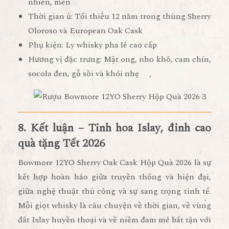
nhiên, men
Thời gian ủ:
Tối thiểu 12 năm trong thùng Sherry
Oloroso và European Oak Cask
Phụ kiện:
Ly whisky pha lê cao cấp
Hương vị đặc trưng:
Mật ong, nho khô, cam chín,
socola đen, gỗ sồi và khói nhẹ
8. Kết luận – Tinh hoa Islay, đỉnh cao
quà tặng Tết 2026
Bowmore 12YO Sherry Oak Cask Hộp Quà 2026
là sự
kết hợp hoàn hảo giữa
truyền thống và hiện đại
,
giữa
nghệ thuật thủ công và sự sang trọng tinh tế
.
Mỗi giọt whisky là câu chuyện về thời gian, về vùng
đất Islay huyền thoại và về niềm đam mê bất tận với