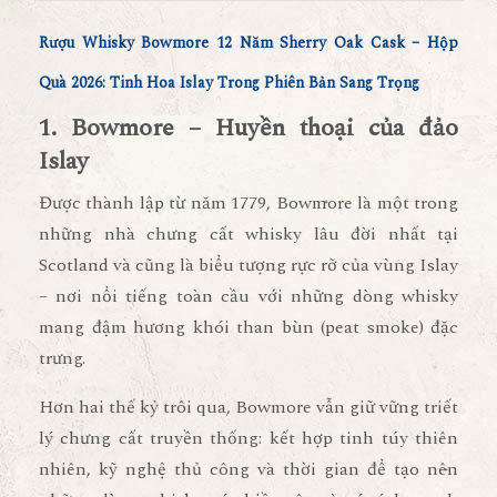
Rượu Whisky Bowmore 12 Năm Sherry Oak Cask – Hộp
Quà 2026: Tinh Hoa Islay Trong Phiên Bản Sang Trọng
1. Bowmore – Huyền thoại của đảo
Islay
Được thành lập từ năm
1779
, Bowmore là một trong
những nhà chưng cất whisky lâu đời nhất tại
Scotland và cũng là biểu tượng rực rỡ của vùng
Islay
– nơi nổi tiếng toàn cầu với những dòng
whisky
mang đậm hương khói than bùn (peat smoke)
đặc
trưng.
Hơn hai thế kỷ trôi qua, Bowmore vẫn giữ vững triết
lý chưng cất truyền thống:
kết hợp tinh túy thiên
nhiên, kỹ nghệ thủ công và thời gian
để tạo nên