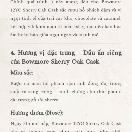
Chính quá trình ủ này mang đến cho Bowmore
12YO Sherry Oak Cask
sắc rượu hổ phách đậm và vị
ngọt tinh tế của trái cây khô, chocolate và caramel
,
kết hợp với
khói mặn từ biển Islay
, tạo nên bản hòa
âm hoàn hảo giữa ngọt ngào và mạnh mẽ.
4. Hương vị đặc trưng – Dấu ấn riêng
của Bowmore Sherry Oak Cask
Màu sắc:
Rượu có màu
hổ phách sậm ánh đồng đỏ
, trong
suốt và sang trọng – minh chứng cho thời gian ủ
dài trong gỗ sồi sherry.
Hương thơm (Nose):
Ngay khi mở nắp, Bowmore 12YO Sherry Oak Cask
tỏa ra hương
cam chín, mật ong, nho khô,