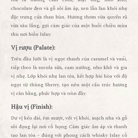
chocolate đen và gỗ sồi ấm áp
, xen lẫn làn khói nhẹ
đặc trưng của than bùn. Hương thơm vừa quyến rũ
vừa sâu lắng, gợi cảm giác của một buổi chiều mùa
thu nơi biển Islay.
Vị rượu (Palate):
Trên đầu lưỡi là vị
ngọt thanh của caramel và vani
,
tiếp theo là
socola sữa, cam nướng, nho khô và gia
vị nhẹ
. Lớp khói nhẹ lan tỏa, kết hợp hài hòa với độ
ngọt từ thùng Sherry, tạo nên
một cấu trúc hương
vị cân bằng, phức hợp và tròn đầy
.
Hậu vị (Finish):
Dư vị kéo dài, êm mượt, với
vị khói, mạch nha và gỗ
sồi
đọng lại nơi cổ họng. Cảm giác ấm áp và thanh
tao lan tỏa – đúng với phong cách whisky Islay cổ