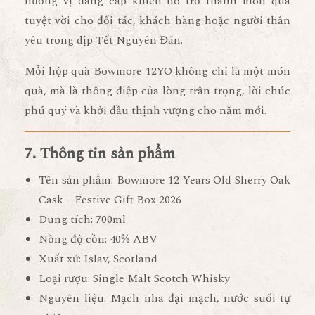
hương vị đẳng cấp khiến nó trở thành
món quà
tuyệt vời cho đối tác, khách hàng hoặc người thân
yêu trong dịp Tết Nguyên Đán
.
Mỗi hộp quà Bowmore 12YO không chỉ là một món
quà, mà là
thông điệp của lòng trân trọng, lời chúc
phú quý và khởi đầu thịnh vượng cho năm mới
.
7. Thông tin sản phẩm
Tên sản phẩm:
Bowmore 12 Years Old Sherry Oak
Cask – Festive Gift Box 2026
Dung tích:
700ml
Nồng độ cồn:
40% ABV
Xuất xứ:
Islay, Scotland
Loại rượu:
Single Malt Scotch Whisky
Nguyên liệu:
Mạch nha đại mạch, nước suối tự