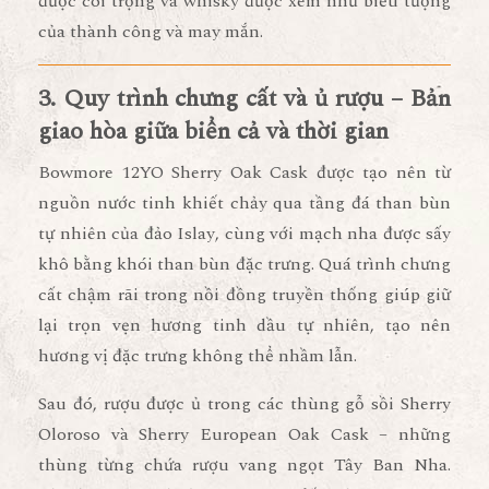
được coi trọng và whisky được xem như biểu tượng
của thành công và may mắn.
3. Quy trình chưng cất và ủ rượu – Bản
giao hòa giữa biển cả và thời gian
Bowmore 12YO Sherry Oak Cask được tạo nên từ
nguồn nước tinh khiết chảy qua tầng đá than bùn
tự nhiên của đảo Islay
, cùng với
mạch nha được sấy
khô bằng khói than bùn đặc trưng
. Quá trình
chưng
cất chậm rãi trong nồi đồng truyền thống
giúp giữ
lại trọn vẹn hương tinh dầu tự nhiên, tạo nên
hương vị đặc trưng không thể nhầm lẫn.
Sau đó, rượu được
ủ trong các thùng gỗ sồi Sherry
Oloroso và Sherry European Oak Cask
– những
thùng từng chứa rượu vang ngọt Tây Ban Nha.