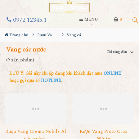
0972.12345.1
MENU
0
Trang chủ
Rượu Vang
Vang các nước
Vang các nước
(9 sản phẩm)
LƯU Ý: Giá này chỉ áp dụng khi khách đặt mua
ONLINE
hoặc gọi qua số
HOTLINE
.
Rượu Vang Crema Nobile Al
Rượu Vang Proto Cruz
Cioccolata
White