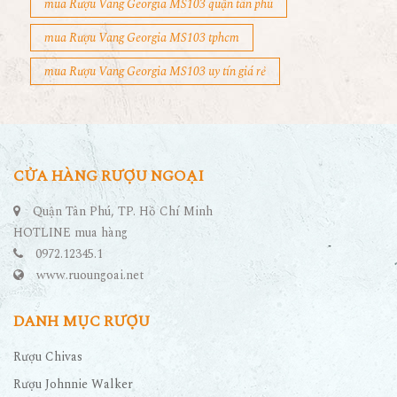
mua Rượu Vang Georgia MS103 quận tân phú
mua Rượu Vang Georgia MS103 tphcm
mua Rượu Vang Georgia MS103 uy tín giá rẻ
CỬA HÀNG RƯỢU NGOẠI
Quận Tân Phú, TP. Hồ Chí Minh
HOTLINE mua hàng
0972.12345.1
www.ruoungoai.net
DANH MỤC RƯỢU
Rượu Chivas
Rượu Johnnie Walker