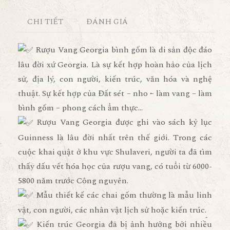
CHI TIẾT
ĐÁNH GIÁ
Rượu Vang Georgia bình gốm là di sản độc đáo
lâu đời xứ Georgia. Là sự kết hợp hoàn hảo của lịch
sử, địa lý, con người, kiến trúc, văn hóa và nghệ
thuật. Sự kết hợp của Đất sét – nho – làm vang – làm
bình gốm – phong cách ẩm thực…
Rượu Vang Georgia được ghi vào sách kỷ lục
Guinness là lâu đời nhất trên thế giới. Trong các
cuộc khai quật ở khu vực Shulaveri, người ta đã tìm
thấy dấu vết hóa học của rượu vang, có tuổi từ 6000-
5800 năm trước Công nguyên.
Mẫu thiết kế các chai gốm thường là mẫu linh
vật, con người, các nhân vật lịch sử hoặc kiến trúc.
Kiến trúc Georgia đã bị ảnh hưởng bởi nhiều