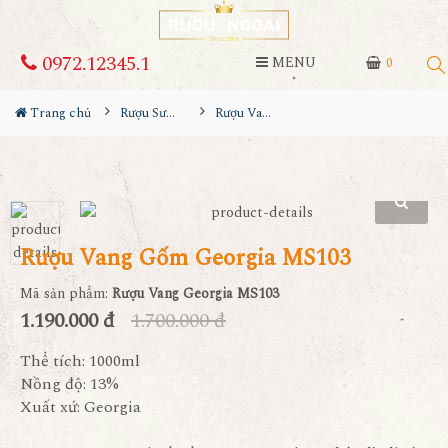
0972.12345.1
MENU
0
Trang chủ
Rượu Sưu Tầm - Nga
Rượu Vang Gốm Georgia MS103
Rượu Vang Gốm Georgia MS103
Mã sản phẩm:
Rượu Vang Georgia MS103
1.190.000 đ
1.700.000 đ
Thể tích: 1000ml
Nồng độ: 13%
Xuất xứ: Georgia