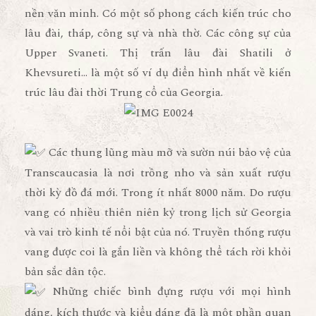
nền văn minh. Có một số phong cách kiến trúc cho
lâu đài, tháp, công sự và nhà thờ. Các công sự của
Upper Svaneti. Thị trấn lâu đài Shatili ở
Khevsureti… là một số ví dụ điển hình nhất về kiến
trúc lâu đài thời Trung cổ của Georgia.
Các thung lũng màu mỡ và sườn núi bảo vệ của
Transcaucasia là nơi trồng nho và sản xuất rượu
thời kỳ đồ đá mới. Trong ít nhất 8000 năm. Do rượu
vang có nhiều thiên niên kỷ trong lịch sử Georgia
và vai trò kinh tế nổi bật của nó. Truyền thống rượu
vang được coi là gắn liền và không thể tách rời khỏi
bản sắc dân tộc.
Những chiếc bình đựng rượu với mọi hình
dáng, kích thước và kiểu dáng đã là một phần quan