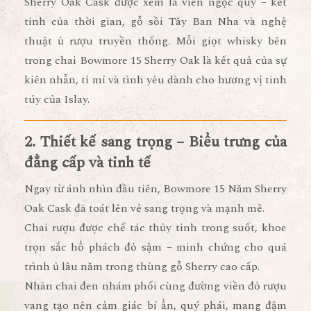
Sherry Oak Cask
được xem là viên ngọc quý – kết
tinh của
thời gian, gỗ sồi Tây Ban Nha và nghệ
thuật ủ rượu truyền thống
. Mỗi giọt whisky bên
trong chai Bowmore 15 Sherry Oak là kết quả của sự
kiên nhẫn, tỉ mỉ và tình yêu dành cho hương vị tinh
túy của Islay.
2. Thiết kế sang trọng – Biểu trưng của
đẳng cấp và tinh tế
Ngay từ ánh nhìn đầu tiên,
Bowmore 15 Năm Sherry
Oak Cask
đã toát lên vẻ sang trọng và mạnh mẽ.
Chai rượu được chế tác thủy tinh trong suốt, khoe
trọn sắc
hổ phách đỏ sậm
– minh chứng cho quá
trình ủ lâu năm trong thùng gỗ Sherry cao cấp.
Nhãn chai đen nhám phối cùng đường viền đỏ rượu
vang tạo nên cảm giác bí ẩn, quý phái, mang đậm