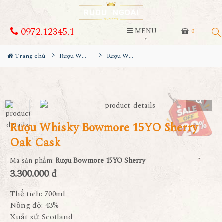
0972.12345.1
MENU
0
Trang chủ
Rượu Whisky
Rượu Whisky Bowmore 15YO Sherry Oak Cask
Rượu Whisky Bowmore 15YO Sherry
Oak Cask
Mã sản phẩm:
Rượu Bowmore 15YO Sherry
3.300.000 đ
Thể tích: 700ml
Nồng độ: 43%
Xuất xứ: Scotland