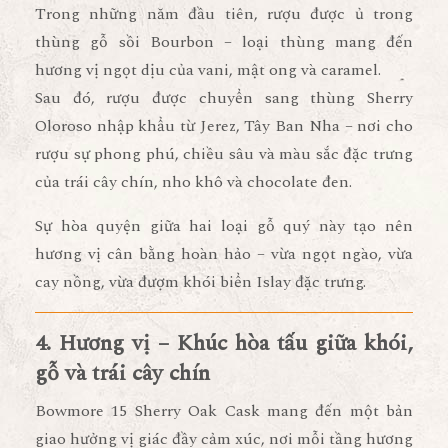
Trong những năm đầu tiên, rượu được ủ trong
thùng gỗ sồi Bourbon
– loại thùng mang đến
hương vị ngọt dịu của vani, mật ong và caramel.
Sau đó, rượu được
chuyển sang thùng Sherry
Oloroso
nhập khẩu từ Jerez, Tây Ban Nha – nơi cho
rượu sự phong phú, chiều sâu và màu sắc đặc trưng
của trái cây chín, nho khô và chocolate đen.
Sự hòa quyện giữa hai loại gỗ quý này tạo nên
hương vị cân bằng hoàn hảo
– vừa ngọt ngào, vừa
cay nồng, vừa đượm khói biển Islay đặc trưng.
4. Hương vị – Khúc hòa tấu giữa khói,
gỗ và trái cây chín
Bowmore 15 Sherry Oak Cask mang đến
một bản
giao hưởng vị giác đầy cảm xúc
, nơi mỗi tầng hương