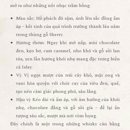
mở ra như những nốt nhạc trầm bổng:
Màu sắc:
Hổ phách đỏ sậm, ánh lên sắc đồng ấm
áp – kết tinh của quá trình trưởng thành lâu năm
trong thùng gỗ Sherry.
Hương thơm:
Ngay khi mở nắp, mùi
chocolate
đen, kẹo bơ, cam caramel, nho khô và gỗ sồi
lan
tỏa, xen lẫn hương khói nhẹ mang đặc trưng biển
cả Islay.
Vị:
Vị ngọt mượt của trái cây khô, mật ong và
vani hòa quyện với chút cay của tiêu đen, quế,
tạo nên cảm giác phong phú, sâu lắng.
Hậu vị:
Kéo dài và ấm áp, với âm hưởng của
khói
nhẹ, chocolate đắng và gỗ sồi già
– để lại ấn
tượng sâu sắc, mượt mà nơi vòm họng.
Đây chính là một trong những whisky cân bằng