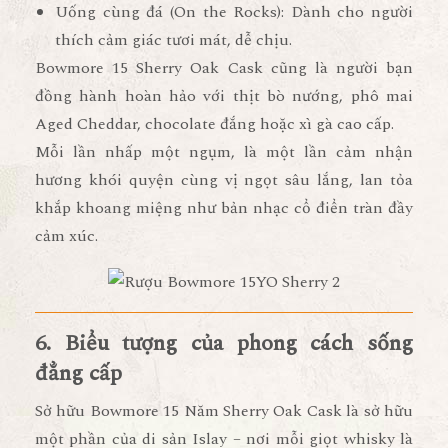
Uống cùng đá (On the Rocks):
Dành cho người
thích cảm giác tươi mát, dễ chịu.
Bowmore 15 Sherry Oak Cask cũng là người bạn
đồng hành hoàn hảo với
thịt bò nướng, phô mai
Aged Cheddar, chocolate đắng hoặc xì gà cao cấp
.
Mỗi lần nhấp một ngụm, là một lần cảm nhận
hương khói quyện cùng vị ngọt sâu lắng, lan tỏa
khắp khoang miệng như bản nhạc cổ điển tràn đầy
cảm xúc.
6. Biểu tượng của phong cách sống
đẳng cấp
Sở hữu
Bowmore 15 Năm Sherry Oak Cask
là sở hữu
một phần của di sản Islay
– nơi mỗi giọt whisky là