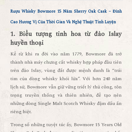
Rượu Whisky Bowmore 15 Năm Sherry Oak Cask – Đỉnh
Cao Hương Vị Của Thời Gian Và Nghệ Thuật Tinh Luyện
1. Biểu tượng tinh hoa từ đảo Islay
huyền thoại
Kể từ khi ra đời vào
năm 1779
, Bowmore đã trở
thành
nhà máy chưng cất whisky hợp pháp đầu tiên
trên đảo Islay
, vùng đất được mệnh danh là “trái
tim của dòng whisky khói lửa”. Với hơn
240 năm
lịch sử
, Bowmore vẫn giữ vững triết lý thủ công, tôn
trọng truyền thống và thiên nhiên, để tạo nên
những dòng
Single Malt Scotch Whisky
đậm dấu ấn
riêng biệt.
Trong số những tuyệt tác ấy,
Bowmore 15 Years Old