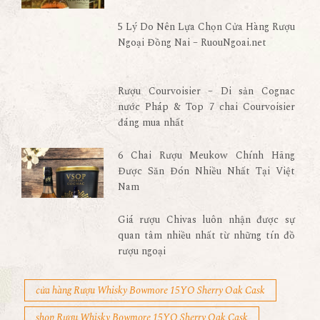
5 Lý Do Nên Lựa Chọn Cửa Hàng Rượu
Ngoại Đồng Nai – RuouNgoai.net
Rượu Courvoisier – Di sản Cognac
nước Pháp & Top 7 chai Courvoisier
đáng mua nhất
6 Chai Rượu Meukow Chính Hãng
Được Săn Đón Nhiều Nhất Tại Việt
Nam
Giá rượu Chivas luôn nhận được sự
quan tâm nhiều nhất từ những tín đồ
rượu ngoại
cửa hàng Rượu Whisky Bowmore 15YO Sherry Oak Cask
shop Rượu Whisky Bowmore 15YO Sherry Oak Cask