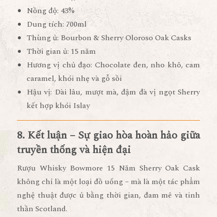
Nồng độ:
43%
Dung tích:
700ml
Thùng ủ:
Bourbon & Sherry Oloroso Oak Casks
Thời gian ủ:
15 năm
Hương vị chủ đạo:
Chocolate đen, nho khô, cam
caramel, khói nhẹ và gỗ sồi
Hậu vị:
Dài lâu, mượt mà, đậm đà vị ngọt Sherry
kết hợp khói Islay
8. Kết luận – Sự giao hòa hoàn hảo giữa
truyền thống và hiện đại
Rượu Whisky Bowmore 15 Năm Sherry Oak Cask
không chỉ là một loại đồ uống – mà là
một tác phẩm
nghệ thuật được ủ bằng thời gian, đam mê và tinh
thần Scotland
.