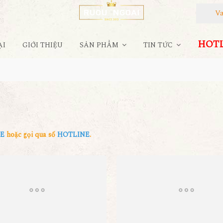
Vang
HOTLI
ẠI
GIỚI THIỆU
SẢN PHẨM
TIN TỨC
NE
hoặc gọi qua số
HOTLINE
.