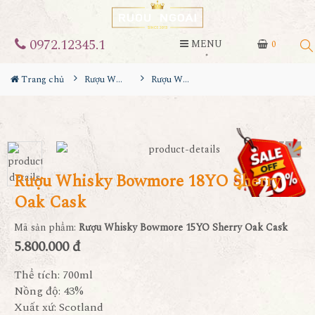
0972.12345.1
MENU
0
Trang chủ
Rượu Whisky
Rượu Whisky Bowmore 18YO Sherry Oak Cask
Rượu Whisky Bowmore 18YO Sherry
Oak Cask
Mã sản phẩm:
Rượu Whisky Bowmore 15YO Sherry Oak Cask
5.800.000 đ
Thể tích: 700ml
Nồng độ: 43%
Xuất xứ: Scotland