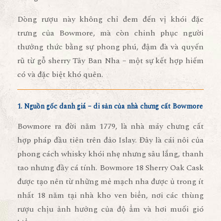
Dòng rượu này không chỉ đem đến vị khói đặc
trưng của Bowmore, mà còn chinh phục người
thưởng thức bằng sự phong phú, đậm đà và quyến
rũ từ gỗ sherry Tây Ban Nha – một sự kết hợp hiếm
có và đặc biệt khó quên.
1. Nguồn gốc danh giá – di sản của nhà chưng cất Bowmore
Bowmore ra đời năm 1779, là nhà máy chưng cất
hợp pháp đầu tiên trên đảo Islay. Đây là cái nôi của
phong cách whisky khói nhẹ nhưng sâu lắng, thanh
tao nhưng đầy cá tính. Bowmore 18 Sherry Oak Cask
được tạo nên từ những mẻ mạch nha được ủ trong
ít
nhất 18 năm
tại nhà kho ven biển, nơi các thùng
rượu chịu ảnh hưởng của độ ẩm và hơi muối gió