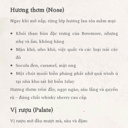
Hương thơm (Nose)
Ngay khi mở nắp, từng lớp hương lan tỏa mềm mại:
Khói than bùn đặc trưng của Bowmore
, nhưng
nhẹ và ấm, không hăng
Mận khô, nho khô
, việt quất và các loại trái cây
đỏ
Socola đen
, caramel, mật ong
Một chút muối biển phảng phất nhờ quá trình ủ
tại nhà kho sát bờ biển Islay
Hương thơm tròn đầy, ngọt ngào, sâu lắng và quyến
rũ – đúng chất whisky sherry cao cấp.
Vị rượu (Palate)
Vị rượu mở đầu mượt mà, sâu và đậm: