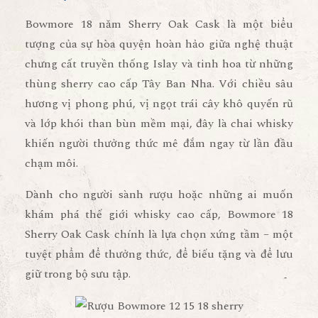
Bowmore 18 năm Sherry Oak Cask
là một biểu
tượng của sự hòa quyện hoàn hảo giữa nghệ thuật
chưng cất truyền thống Islay và tinh hoa từ những
thùng sherry cao cấp Tây Ban Nha. Với chiều sâu
hương vị phong phú, vị ngọt trái cây khô quyến rũ
và lớp khói than bùn mềm mại, đây là chai whisky
khiến người thưởng thức mê đắm ngay từ lần đầu
chạm môi.
Dành cho người sành rượu hoặc những ai muốn
khám phá thế giới whisky cao cấp, Bowmore 18
Sherry Oak Cask chính là lựa chọn xứng tầm – một
tuyệt phẩm để thưởng thức, để biếu tặng và để lưu
giữ trong bộ sưu tập.