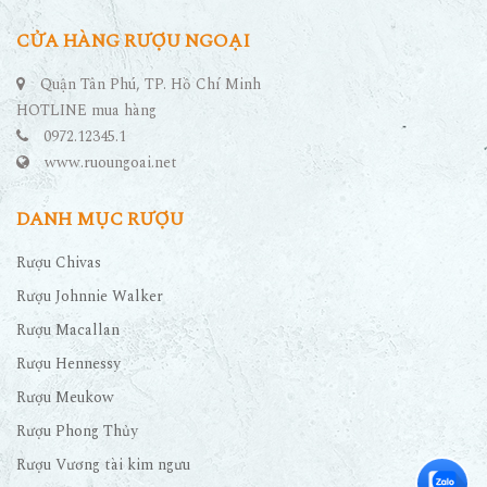
CỬA HÀNG RƯỢU NGOẠI
Quận Tân Phú, TP. Hồ Chí Minh
HOTLINE mua hàng
0972.12345.1
www.ruoungoai.net
DANH MỤC RƯỢU
Rượu Chivas
Rượu Johnnie Walker
Rượu Macallan
Rượu Hennessy
Rượu Meukow
Rượu Phong Thủy
Rượu Vương tài kim ngưu