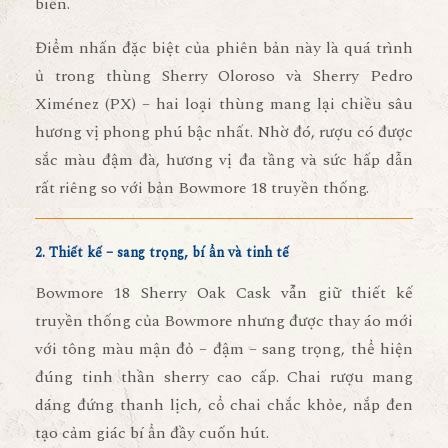
biển.
Điểm nhấn đặc biệt của phiên bản này là quá trình
ủ trong
thùng Sherry Oloroso và Sherry Pedro
Ximénez (PX)
– hai loại thùng mang lại chiều sâu
hương vị phong phú bậc nhất. Nhờ đó, rượu có được
sắc màu đậm đà, hương vị đa tầng và sức hấp dẫn
rất riêng so với bản Bowmore 18 truyền thống.
2. Thiết kế – sang trọng, bí ẩn và tinh tế
Bowmore 18 Sherry Oak Cask vẫn giữ thiết kế
truyền thống của Bowmore nhưng được thay áo mới
với tông màu
mận đỏ – đậm – sang trọng
, thể hiện
đúng tinh thần sherry cao cấp. Chai rượu mang
dáng đứng thanh lịch, cổ chai chắc khỏe, nắp đen
tạo cảm giác bí ẩn đầy cuốn hút.