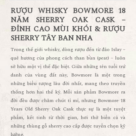
RƯỢU WHISKY BOWMORE 18
NĂM SHERRY OAK CASK –
ĐỈNH CAO MÙI KHÓI & RƯỢU
SHERRY TÂY BAN NHA
Trong thế giới whisky, dòng rượu đến từ đảo Islay –
quê hương của phong cách than bùn (peat) – luôn
sở hữu một vị thế đặc biệt. Giữa những tên tuổi trứ
danh của vùng đất này, Bowmore là một trong
những biểu tượng lâu đời nhất, mang theo truyền
thống hơn hai thế kỷ. Mỗi sản phẩm Bowmore ra
đời đều được chăm chút tỉ mỉ, nhưng
Bowmore 18
Years Old Sherry Oak Cask
thực sự là một tuyệt
phẩm, kết tinh từ thời gian, hơi thở biển cả và
những thùng gỗ sherry cao cấp được tuyển chọn kỹ
lưỡng.