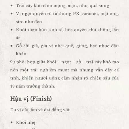
Trái cây khô chín mọng: mận, nho, quả sung
Vị ngọt quyến rũ từ thùng PX: caramel, mật ong,
siro nho đen
Khói than bùn tinh tế, hòa quyện chứ không lấn
át
Gỗ sồi già, gia vị nhẹ: quế, gừng, hạt nhục đậu
khấu
Sự phối hợp giữa khói – ngọt – gỗ – trái cây khô tạo
nên một trải nghiệm mượt mà nhưng vẫn đầy cá
tính, khiến người uống cảm nhận rõ chiều sâu của
18 năm trưởng thành.
Hậu vị (Finish)
Dư vị dài, ấm và dai dẳng với:
Khói nhẹ