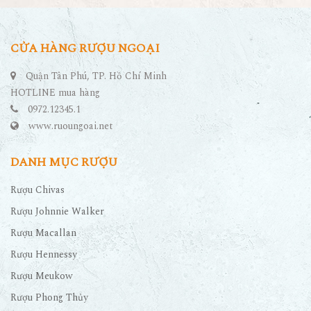
CỬA HÀNG RƯỢU NGOẠI
Quận Tân Phú, TP. Hồ Chí Minh
HOTLINE mua hàng
0972.12345.1
www.ruoungoai.net
DANH MỤC RƯỢU
Rượu Chivas
Rượu Johnnie Walker
Rượu Macallan
Rượu Hennessy
Rượu Meukow
Rượu Phong Thủy