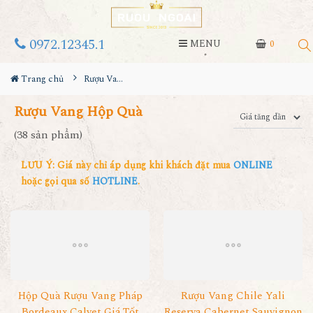
0972.12345.1
MENU
0
Trang chủ
Rượu Vang Hộp Quà
Rượu Vang Hộp Quà
(38 sản phẩm)
LƯU Ý: Giá này chỉ áp dụng khi khách đặt mua
ONLINE
hoặc gọi qua số
HOTLINE
.
Hộp Quà Rượu Vang Pháp
Rượu Vang Chile Yali
Bordeaux Calvet Giá Tốt
Reserva Cabernet Sauvignon