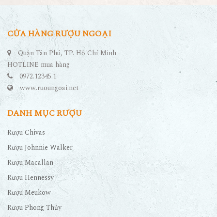
CỬA HÀNG RƯỢU NGOẠI
Quận Tân Phú, TP. Hồ Chí Minh
HOTLINE mua hàng
0972.12345.1
www.ruoungoai.net
DANH MỤC RƯỢU
Rượu Chivas
Rượu Johnnie Walker
Rượu Macallan
Rượu Hennessy
Rượu Meukow
Rượu Phong Thủy