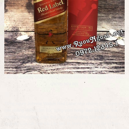
Rượu Johnnie Walker Red Label là sự lựa chọn hoàn hảo cho
những bữa tiệc
Từng ngụm Johnnie Walker Red Label như những cơn sóng vỗ
nhẹ nhàng nhiều cảm xúc trong vòm họng. Bạn sẽ được trải
nghiệm những xúc cảm thú vị từ vị cay nồng của quế đến vị
ngọt dịu của các loại trái cây táo, lê, kem vani cùng dư vị than