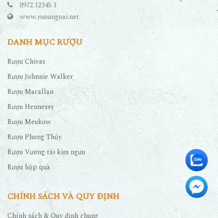
0972.12345.1
www.ruoungoai.net
DANH MỤC RƯỢU
Rượu Chivas
Rượu Johnnie Walker
Rượu Macallan
Rượu Hennessy
Rượu Meukow
Rượu Phong Thủy
Rượu Vương tài kim ngưu
Rượu hộp quà
CHÍNH SÁCH VÀ QUY ĐỊNH
Chính sách & Quy định chung