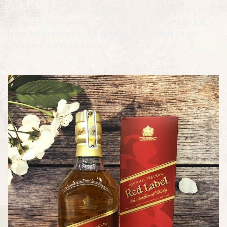
Sản phẩm sở hữu hương vị bùng nổ, sống động và đầy cá tính.
Một sự kết hợp hoàn hảo của bộ đôi hương vị khói than bùn
mang hơi hướng vùng biển đảo phía Tây Scotland và loại
whisky miền Đông dịu nhẹ.