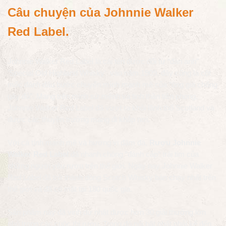
Câu chuyện của Johnnie Walker
Red Label.
Johnnie Walker Red Label là cái tên được đổi từ “đàn anh”
'Special Old Highland Whisky' vào năm 1909, đây cũng là cột
mốc đánh dấu bước chuyển mình mạnh mẽ của “ông già chống
gậy đỏ”. Mang trên mình sứ mệnh và tinh thần tiên phong,
Johnnie Walker Red Label đã vượt ra khỏi lãnh thổ Scotland và
được các thuyền trưởng mang đi khắp nơi.
Với cá tính mạnh mẽ và hương vị đậm đà,
Rượu Johnnie
Walker Red Label
đã nhanh chóng “đánh cắp” trái tim của
những người yêu rượu trên thế giới. Ngày nay Johnnie Walker
Red Label đã trở thành dòng Scotch Whisky bán chạy nhất trên
thế giới và đã có mặt tại 180 quốc gia.
Sản phẩm này đã vinh dự nhật được hơn 30 giải thưởng lớn
nhỏ trong các cuộc thi rượu. Trong đó nổi bật nhất phải kể đến