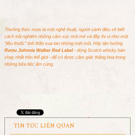
gắng để đảm bảo giá cả bình ổn, đem đến sự hài lòng tuyệt đối
cho khách hàng.
Thưởng thức rượu là một nghệ thuật, người sành điệu sẽ biết
cách trải nghiệm những cảm xúc mới mẻ và đầy thi vị như một
“liều thuốc” tinh thần xua tan những mệt mỏi. Hãy tận hưởng
Rượu Johnnie Walker Red Label
- dòng Scotch whisky bán
chạy nhất trên thế giới - để có được cảm giác thăng hoa trong
những bữa tiệc ấm cúng.
TIN TỨC LIÊN QUAN