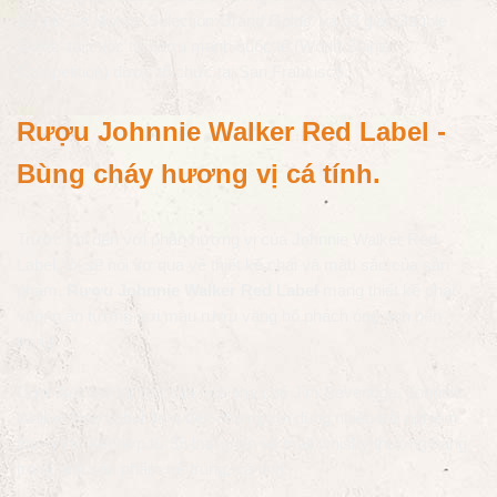
02 giải 'Le Monde Selection Grand Golds' và 03 giải 'Double
Golds' tại cuộc thi rượu mạnh quốc tế (World Spirits
Competition) được tổ chức tại San Francisco.
Rượu Johnnie Walker Red Label
-
Bùng cháy hương vị cá tính.
Trước khi đến với phần hương vị của Johnnie Walker Red
Label, tôi sẽ nói sơ qua về thiết kế chai và màu sắc của sản
phẩm.
Rượu Johnnie Walker Red Label
mang thiết kế chai
vuông ấn tượng với màu rượu vàng hổ phách óng ánh bên
trong.
Dưới bàn tay tài hoa của nhà pha chế Jim Beveridge, Johnnie
Walker Red Label đem đến cho người dùng nhiều trải nghiệm
thú vị khi kết hợp từ 35 loại grain và malt whisky thượng hạng
trong một sản phẩm trẻ trung, cá tính.