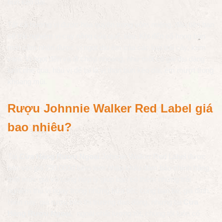
bùn kéo dài.
Tất cả hương vị được hòa quyện trong vòm miệng, đầu tiên bạn
sẽ trải nghiệm vị cay nồng của quế, tiêu. Khi đến cổ họng bạn
mới cảm nhận được vị ngọt dịu êm của các loại trái cây, kem
vani. Vị ngọt đến và đi chớp nhoáng, như một cô gái dịu dàng
lướt nhẹ qua, hậu vị để lại là vị than bùn kéo dài, êm mượt trong
khoang mũi.
Rượu Johnnie Walker Red Label giá
bao nhiêu?
Tại
Cửa Hàng Rượu Ngoại
Johnnie Walker Red Label được
bán với giá 290.000đ kèm tem nhập khẩu đảm bảo chính hãng,
một mức giá vô cùng hợp lý giúp bạn có thêm những trải
nghiệm thú vị ngay trong những bữa tiệc cùng bạn bè, gia đình.
Hiện nay, giá rượu trên thị trường dao động, nhưng tại
Cửa
Hàng Rượu Ngoại
, ngoài chất lượng tốt, chúng tôi luôn cố