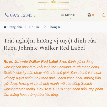
0972.12345.1
MENU
0
Trang chủ
Tin Tức
Thông tin Rượu ngoại
Trải nghiệm hương vị tuyệt đỉnh của
Rượu Johnnie Walker Red Label
Rượu Johnnie Walker Red Label
được đánh giá là dòng
whisky tiên phong ra khỏi lãnh thổ Scotland và trở thành dòng
Scotch whisky bán chạy nhất trên thế giới. Bạn có thể linh hoạt
kết hợp tuyệt phẩm này theo nhiều cách khác nhau nhưng vẫn
giữ được hương vị và cá tính mạnh mẽ của dòng Scotch
whisky truyền thống. Đây sẽ là sự lựa chọn hoàn hảo, góp phần
làm thăng hoa những bữa tiệc tùng.