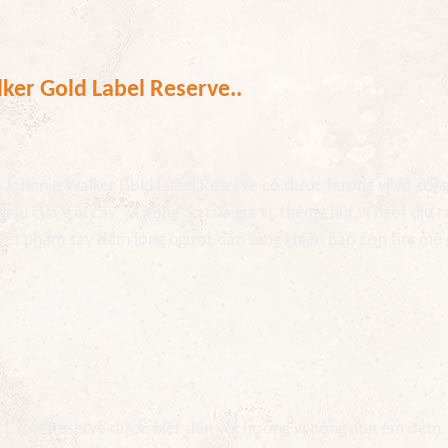
ker Gold Label Reserve..
u Johnnie Walker Gold Label Reserve có được hương vị vô cùn
ịu của trái cây, vị nồng ấn của gia vị, thêm chút vị ngọt dịu 
tuyệt phẩm say đắm lòng người, sẵn sàng khiến bao con tim mê
.
d Label Reserve được biết đến với hương vị nồng nàn êm đềm