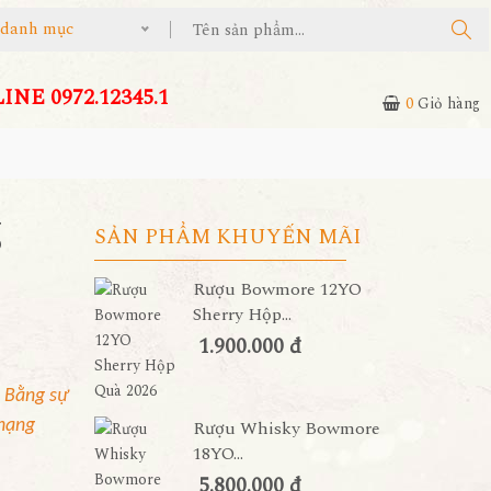
ả danh mục
NE 0972.12345.1
0
Giỏ hàng
g
SẢN PHẨM KHUYẾN MÃI
Rượu Bowmore 12YO
Sherry Hộp...
1.900.000 đ
. Bằng sự
 hạng
Rượu Whisky Bowmore
18YO...
5.800.000 đ