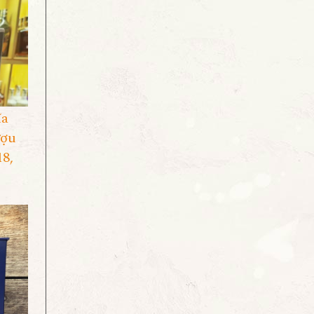
ĩa
ượu
18,