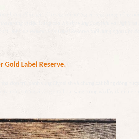
ho những đêm tiệc sôi trọng với hương vị sang trọng, nồng nà
giữa hương vị đặc trưng của whisky vùng Speyside và Highland
oast. Johnnie Walker Gold Label Reserve thổi bùng ngọn lửa 
 Gold Label Reserve
.
 nha đơn trứ danh vùng Clynelish và chưng cất bằng dòng nướ
ạo ra một hương vị vàng - xa hoa, sang trọng và đầy đam mê -