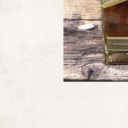
Thiết kế vàng ánh - xa hoa, 
Rượu Johnnie Walker Gold Label Reserve đã đạt được
Monde Selection Grand Golds' và 4 giải 'Double Go