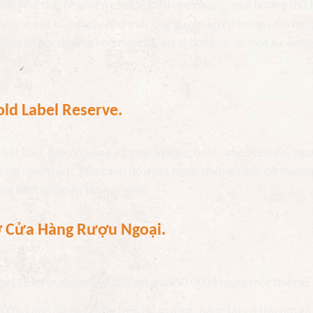
mật hoa tinh tế quyện cùng vị khói nhẹ nhàng. Mùi hương thứ 
 nàn, mượt và êm dịu như mật ong quyến luyến trong vòm họn
 và gỗ sồi thoảng nhẹ tan dần, dư vị đọng lại là một sự êm d
ld Label Reserve.
uyệt hảo, Bạn có uống Johnnie Walker Gold Label Reserve ngu
g bạn yêu thích. Bên cạnh đó, một trong những cách để thưởn
dùng kèm nước ép táo và soda.
 ở Cửa Hàng Rượu Ngoại.
el Reserve được bày bán với giá 850.000đ trong một thiết kế
 cùng giá cả hợp lý trên thị trường. Bằng tất cả trái tim và