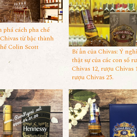
 phá cách pha chế
Chivas từ bậc thành
hế Colin Scott
Bí ẩn của Chivas: Ý ngh
thật sự của các con số r
Chivas 12, rượu Chivas 
rượu Chivas 25.