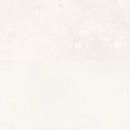
g đặc
của mật
 rượu
. Hương