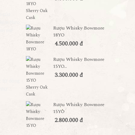
n của
 kèm theo
Rượu Whisky Bowmore
đam mê
18YO
4.500.000 đ
Rượu Whisky Bowmore
15YO...
3.300.000 đ
c từ dòng
 như
Rượu Whisky Bowmore
15YO
2.800.000 đ