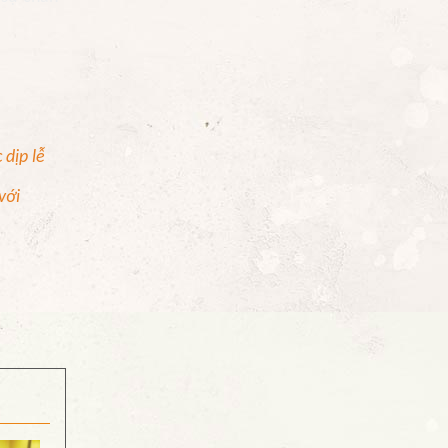
 dịp lễ
với