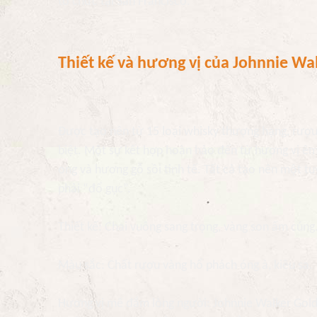
tổ chức tại San Francisco.
Thiết kế và hương vị của Johnnie Wal
Được tạo nên từ 15 loại whisky thượng hạng, rượ
biệt. Một sự kết hợp hoàn hảo đến từ hương vị êm d
ong và hương gỗ sồi tinh tế. Tất cả tạo nên một 
phải “đổ gục”.
Thiết kế: Chai vuông sang trọng, vàng son ấm cúng
Màu sắc: Chất rượu vàng hổ phách óng ả, kiêu sa.
Hương vị mê đắm lòng người: Johnnie Walker Gol