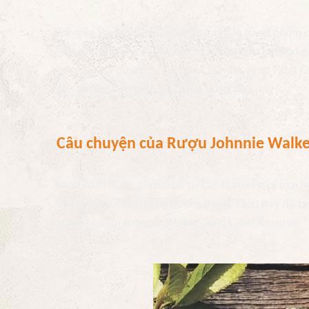
Johnnie Walker Gold Label Reserve là tuyệt phẩm c
mật ong. Hương vị đặc biệt là sự kết hợp hài hoà 
hương khói quyến rũ của than bùn đỏ vùng West C
cho những đêm tiệc sôi động, đẳng cấp.
Câu chuyện của
Rượu Johnnie Walker
Sản phẩm được phối trộn từ các loại whisky mạch
sông đầy bồi tích vàng huyền thoại. Điều này đã t
chính tên gọi Johnnie Walker Gold Label Reserve.