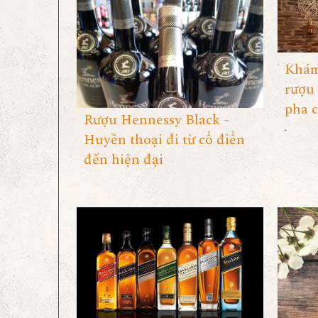
Khám
rượu 
pha c
Rượu Hennessy Black -
Huyền thoại đi từ cổ điển
đến hiện đại