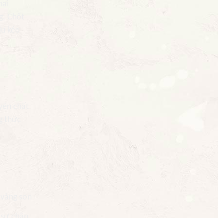
hai
g. Chốt
ịu kéo
yên chất
g thức
 vàng son
 sự chân