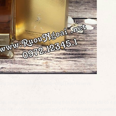
sang trọng của Johnnie Walker Gold Label Reserve.
 nhiều giải thưởng danh tiếng trên thế giới, trong đó có 4 gi
lds' tại cuộc thi rượu mạnh quốc tế (World Spirits Competitio