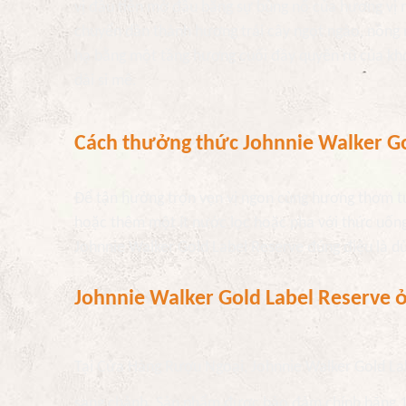
vị đầu tiên mở đầu bằng sự bùng nổ của hương vị 
chuyển dần thành hương trái cây ngọt ngào, nồng
hạ bằng một tầng hương cuối đầy quyến rũ của khói
dài si mê.
Cách thưởng thức Johnnie Walker Go
Để tận hưởng trọn vẹn vị ngon cùng hương thơm t
hoặc thêm một ít nước lọc hoặc pha với thức uốn
Johnnie Walker Gold Label Reserve đúng điệu là 
Johnnie Walker Gold Label Reserve
Tại Cửa Hàng Rượu Ngoại, Johnnie Walker Gold Lab
sang chảnh. Sản phẩm được bảo đảm chính hãng 100%