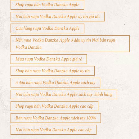
Shop rượu bán Vodka Danzka Apple
Nơi bán rượu Vodka Danzka Apple uy tín giá tốt
Cửa hàng rượu Vodka Danzka Apple
Nên mua Vodka Danzka Apple ở đâu uy tín Nơi bán rượu
Vodka Danzka
Mua rượu Vodka Danzka Apple giá rẻ
Shop bán rượu Vodka Danzka Apple uy tín
ở đâu bán rượu Vodka Danzka Apple xách tay
Nơi bán rượu Vodka Danzka Apple xách tay chính hãng
Shop rượu bán Vodka Danzka Apple cao cấp
Bán rượu Vodka Danzka Apple xách tay 100%
Nơi bán rượu Vodka Danzka Apple cao cấp