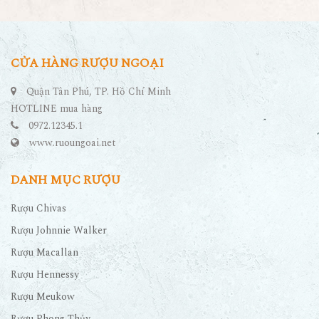
CỬA HÀNG RƯỢU NGOẠI
Quận Tân Phú, TP. Hồ Chí Minh
HOTLINE mua hàng
0972.12345.1
www.ruoungoai.net
DANH MỤC RƯỢU
Rượu Chivas
Rượu Johnnie Walker
Rượu Macallan
Rượu Hennessy
Rượu Meukow
Rượu Phong Thủy