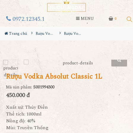
0972.12345.1
MENU
0
Trang chủ
Rượu Vodka
Rượu Vodka Absolut Classic 1L
Rượu Vodka Absolut Classic 1L
Mã sản phẩm:
S001994300
450.000 đ
Xuất xứ: Thủy Điển
Thể tích: 1000ml
Nồng độ: 40%
Mùi: Truyền Thống