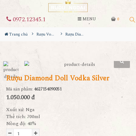
0972.12345.1
MENU
0
Trang chủ
Rượu Vodka
Rượu Diamond Doll Vodka Silver
Rượu Diamond Doll Vodka Silver
Mã sản phẩm:
4627154090051
1.050.000 đ
Xuất xứ: Nga
Thể tích: 700ml
Nồng độ: 40%