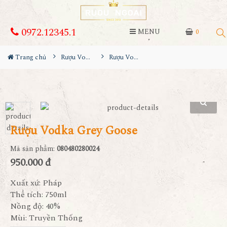
0972.12345.1
MENU
0
Trang chủ
Rượu Vodka
Rượu Vodka Grey Goose
Rượu Vodka Grey Goose
Mã sản phẩm:
080480280024
950.000 đ
Xuất xứ: Pháp
Thể tích: 750ml
Nồng độ: 40%
Mùi: Truyền Thống