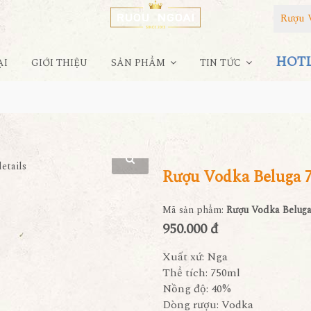
Rượu 
HOTLI
ẠI
GIỚI THIỆU
SẢN PHẨM
TIN TỨC
Rượu Vodka Beluga 
Mã sản phẩm:
Rượu Vodka Beluga
950.000 đ
Xuất xứ: Nga
Thể tích: 750ml
Nồng độ: 40%
Dòng rượu: Vodka