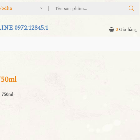
Vodka
NE 0972.12345.1
0
Giỏ hàng
750ml
 750ml