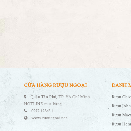
CỬA HÀNG RƯỢU NGOẠI
DANH 
Quận Tân Phú, TP. Hồ Chí Minh
Rượu Chiv
HOTLINE mua hàng
Rượu John
0972.12345.1
Rượu Maca
www.ruoungoai.net
Rượu Hen