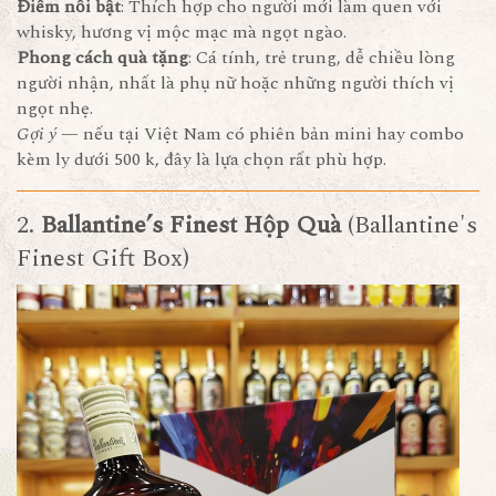
Điểm nổi bật
: Thích hợp cho người mới làm quen với
whisky, hương vị mộc mạc mà ngọt ngào.
Phong cách quà tặng
: Cá tính, trẻ trung, dễ chiều lòng
người nhận, nhất là phụ nữ hoặc những người thích vị
ngọt nhẹ.
Gợi ý
— nếu tại Việt Nam có phiên bản mini hay combo
kèm ly dưới 500 k, đây là lựa chọn rất phù hợp.
2.
Ballantine’s Finest Hộp Quà
(Ballantine's
Finest Gift Box)