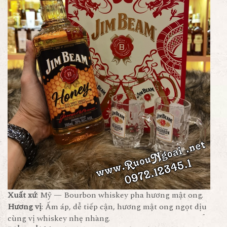
Xuất xứ
: Mỹ — Bourbon whiskey pha hương mật ong.
Hương vị
: Ấm áp, dễ tiếp cận, hương mật ong ngọt dịu
cùng vị whiskey nhẹ nhàng.