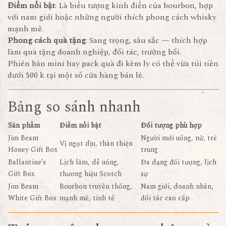
Điểm nổi bật
: Là biểu tượng kinh điển của bourbon, hợp
với nam giới hoặc những người thích phong cách whisky
mạnh mẽ.
Phong cách quà tặng
: Sang trọng, sâu sắc — thích hợp
làm quà tặng doanh nghiệp, đối tác, trưởng bối.
Phiên bản mini hay pack quà đi kèm ly có thể vừa túi tiền
dưới 500 k tại một số cửa hàng bán lẻ.
Bảng so sánh nhanh
Sản phẩm
Điểm nổi bật
Đối tượng phù hợp
Jim Beam
Người mới uống, nữ, trẻ
Vị ngọt dịu, thân thiện
Honey Gift Box
trung
Ballantine’s
Lịch lãm, dễ uống,
Đa dạng đối tượng, lịch
Gift Box
thương hiệu Scotch
sự
Jim Beam
Bourbon truyền thống,
Nam giới, doanh nhân,
White Gift Box
mạnh mẽ, tinh tế
đối tác cao cấp