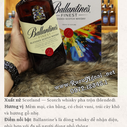
Xuất xứ
: Scotland — Scotch whisky pha trộn (blended).
Hương vị
: Mềm mại, cân bằng, có chút vani, trái cây khô
và hương gỗ nhẹ.
Điểm nổi bật
: Ballantine’s là dòng whisky dễ nhận diện,
phù hợp với đa số người dùng phổ thông.