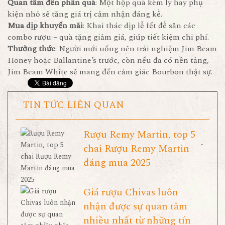
Quan tâm đến phần quà
: Một hộp quà kèm ly hay phụ
kiện nhỏ sẽ tăng giá trị cảm nhận đáng kể.
Mua dịp khuyến mãi
: Khai thác dịp lễ tết để săn các
combo rượu – quà tặng giảm giá, giúp tiết kiệm chi phí.
Thưởng thức
: Người mới uống nên trải nghiệm Jim Beam
Honey hoặc Ballantine’s trước, còn nếu đã có nền tảng,
Jim Beam White sẽ mang đến cảm giác Bourbon thật sự.
TIN TỨC LIÊN QUAN
Rượu Remy Martin, top 5
chai Rượu Remy Martin
đáng mua 2025
Giá rượu Chivas luôn
nhận được sự quan tâm
nhiều nhất từ những tín