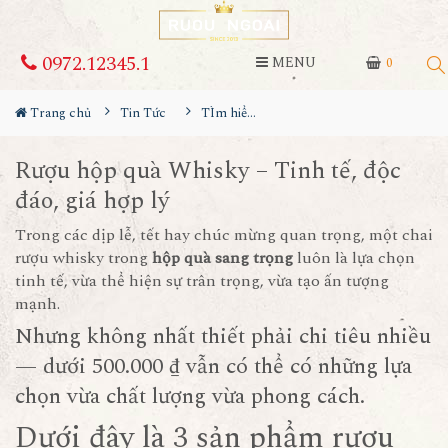
0972.12345.1
MENU
0
Trang chủ
Tin Tức
TÌm hiểu về rượu
Rượu hộp quà Whisky – Tinh tế, độc
đáo, giá hợp lý
Trong các dịp lễ, tết hay chúc mừng quan trọng, một chai
rượu whisky
trong
hộp quà sang trọng
luôn là lựa chọn
tinh tế, vừa thể hiện sự trân trọng, vừa tạo ấn tượng
mạnh.
Nhưng không nhất thiết phải chi tiêu nhiều
— dưới 500.000 ₫ vẫn có thể có những lựa
chọn vừa chất lượng vừa phong cách.
Dưới đây là 3 sản phẩm rượu