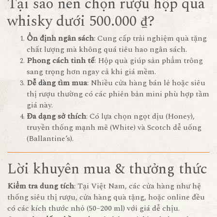
Tại sao nên chọn rượu hộp quà
whisky dưới 500.000 ₫?
Ổn định ngân sách
: Cung cấp trải nghiệm quà tặng
chất lượng mà không quá tiêu hao ngân sách.
Phong cách tinh tế
: Hộp quà giúp sản phẩm trông
sang trọng hơn ngay cả khi giá mềm.
Dễ dàng tìm mua
: Nhiều cửa hàng bán lẻ hoặc siêu
thị rượu thường có các phiên bản mini phù hợp tầm
giá này.
Đa dạng sở thích
: Có lựa chọn ngọt dịu (Honey),
truyền thống mạnh mẽ (White) và Scotch dễ uống
(Ballantine’s).
Lời khuyên mua & thưởng thức
Kiểm tra dung tích
: Tại Việt Nam, các cửa hàng như hệ
thống siêu thị rượu, cửa hàng quà tặng, hoặc online đều
có các kích thước nhỏ (50–200 ml) với giá dễ chịu.