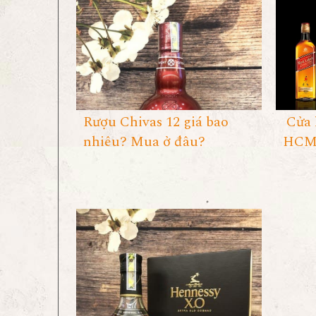
Rượu Chivas 12 giá bao
Cửa 
nhiêu? Mua ở đâu?
HCM 