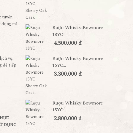
c tuyến
ử dụng mã
Rượu Whisky Bowmore
18YO
4.500.000 đ
Rượu Whisky Bowmore
ịch vụ.
15YO...
g để tiếp
3.300.000 đ
Rượu Whisky Bowmore
15YO
2.800.000 đ
THỰC
SỬ DỤNG