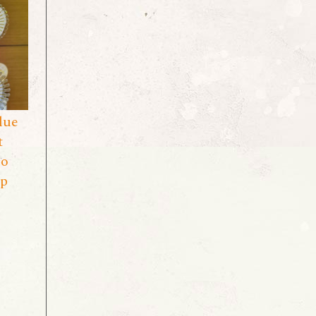
lue
t
ho
ấp