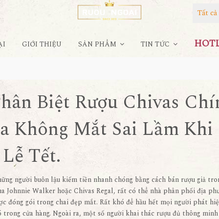
Tất c
HOTLI
ẠI
GIỚI THIỆU
SẢN PHẨM
TIN TỨC
Phân Biệt Rượu Chivas Chí
a Không Mắt Sai Lầm Khi
Lễ Tết.
hững người buôn lậu kiếm tiền nhanh chóng bằng cách bán rượu giả tro
mua Johnnie Walker hoặc Chivas Regal, rất có thể nhà phân phối địa ph
ợc đóng gói trong chai đẹp mắt. Rất khó để hầu hết mọi người phát hiệ
nó trong cửa hàng. Ngoài ra, một số người khai thác rượu đủ thông minh