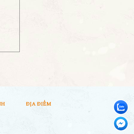
NH
ĐỊA ĐIỂM