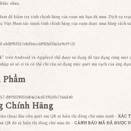
 khác nhau.
Nam để kiểm tra tính chính hãng của rượu mà bạn đã mua. Dịch vụ trự
phủ Việt Nam xác minh tính chính hãng của rượu được mua bằng cách s
k” trên Android và Applecó thể được sử dụng để tận dụng cùng một d
nhập số sê-ri và có thể chỉ cần sử dụng máy quét mã vạch của ứng dụn
n Phẩm
g Chính Hãng
iện thoại đầu tiên quét mã QR sẽ hiển thị dòng chữ màu xanh -
XÁC 
 mã QR đó sẽ hiển thị dòng chữ màu đỏ -
CẢNH BÁO MÃ ĐÃ ĐƯỢC 