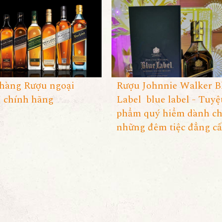
hàng Rượu ngoại
Rượu Johnnie Walker B
chính hãng
Label blue label - Tuyệ
phẩm quý hiểm dành c
những đêm tiệc đẳng c