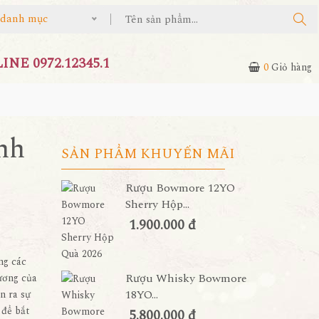
ả danh mục
NE 0972.12345.1
0
Giỏ hàng
nh
SẢN PHẨM KHUYẾN MÃI
Rượu Bowmore 12YO
Sherry Hộp...
1.900.000 đ
ng các
Rượu Whisky Bowmore
ương của
18YO...
n ra sự
 để bắt
5.800.000 đ