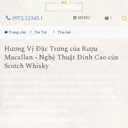
0972.12345.1
MENU
0
Trang chủ
Tin Tức
TÌm hiểu về rượu
Hương Vị Đặc Trưng của Rượu
Macallan - Nghệ Thuật Đỉnh Cao của
Scotch Whisky
Rượu Macallan là biểu tượng của sự tinh tế và đẳng cấp trong
thế giới Scotch Whisky, với những đặc điểm hương vị độc đáo
và phong cách nghệ thuật chưng cất tinh tế. Hãy cùng nhau
khám phá những nét đặc trưng của hương vị Macallan, một
hành trình qua thời gian và sự chăm sóc đặc biệt từ những nhà
làm rượu tài năng qua bài viết này!
1. Mật Ong và Quả Mâm Xôi: