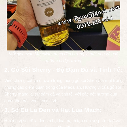
Mỗi giọt rượu Macallan mang đến hương vị mật ong và quả
mâm xôi đặc trưng
2. Gỗ Sồi Sherry - Độ Đậm Đà và Tinh Tế:
Việc chưng cất và ủ rượu trong thùng gỗ sồi Sherry là một trong
những đặc điểm quan trọng của Macallan. Hương vị của gỗ sồi
Sherry mang lại sự đậm đà và tinh tế, với các nốt hương của
quả mâm xôi, vani, và gia vị.
3. Sô Cô La Đen và Hạt Lúa Mạch:
Hương vị sô cô la đen và hạt lúa mạch tạo nên sự phức tạp và