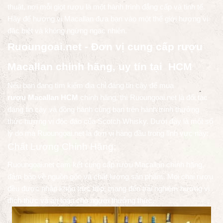
thuật, nơi mỗi giọt rượu là một hành trình đẳng cấp và tinh tế.
Hãy để hương vị Macallan đưa bạn vào một thế giới hương vị
đặc biệt và không ngừng ngạc nhiên.
Ruoungoai.net - Đơn vị cung cấp rượu
Macallan chính hãng, uy tín tại HCM
Nếu bạn đang tìm kiếm địa chỉ đáng tin cậy để mua
rượu Macallan HCM
chính hãng, thì Ruoungoai.net là đối tác
đáng tin cậy và đồng hành cùng bạn trên hành trình thưởng
thức hương vị độc đáo của Scotch Whisky. Dưới đây là một số
lý do mà Ruoungoai.net là đơn vị hàng đầu trong lĩnh vực này:
Chất Lượng Chính Hãng:
Ruoungoai.net cam kết cung cấp rượu Macallan chính hãng,
đảm bảo về nguồn gốc và chất lượng sản phẩm. Mọi chai rượu
đều được nhập khẩu trực tiếp, mang đến trải nghiệm hương vị
đích thực và an toàn cho người thưởng thức.