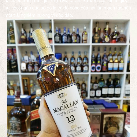
đa chiều trong mỗi giọt rượu Macallan. Sự kết hợp tinh tế giữa
sự ngọt ngào của sô cô la và độ nồng của hạt lúa mạch tạo nên
một trải nghiệm hương vị độc đáo.