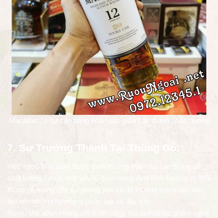
Macallan có sự cân bằng hoàn hảo giữa các thành phần hương
vị
7. Sự Trưởng Thành Tại Thùng Gỗ:
Việc rượu Macallan được ủ và trưởng thành tại các thùng gỗ
chất lượng cao là một yếu tố quan trọng định hình hương vị. Mỗi
thùng gỗ mang đến sự phong phú và độ trưởng thành đặc biệt,
tạo nên những hương vị phức tạp và đặc sắc.
Rượu Macallan không chỉ là đồ uống, mà là một tác phẩm nghệ