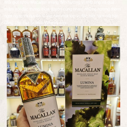
Mỗi giọt rượu Macallan mang đến hương vị mật ong và quả
mâm xôi đặc trưng. Hòa quyện cùng nhau, những hương thơm
ngọt ngào và quyến rũ tạo nên một lớp vị đặc biệt, làm nổi bật
đẳng cấp của Scotch Whisky này.