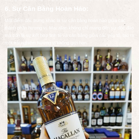
6. Sự Cân Bằng Hoàn Hảo:
Một điểm đặc trưng khác là sự cân bằng hoàn hảo giữa các
thành phần hương vị. Macallan không chỉ mang đến sự độc đáo
mà còn là sự kết hợp tinh tế và cân bằng giữa các yếu tố, tạo ra
một trải nghiệm hương vị không giới hạn.