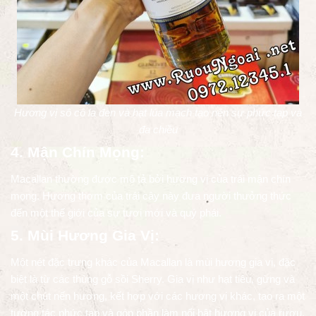
Hương vị sô cô la đen và hạt lúa mạch tạo nên sự phức tạp và
đa chiều
4. Mận Chín Mọng:
Macallan thường được mô tả bởi hương vị của trái mận chín
mọng. Hương thơm của trái cây này đưa người thưởng thức
đến một thế giới của sự tươi mới và quý phái.
5. Mùi Hương Gia Vị:
Một nét đặc trưng khác của Macallan là mùi hương gia vị, đặc
biệt là từ các thùng gỗ sồi Sherry. Gia vị như hạt tiêu, gừng và
một chút nến hương, kết hợp với các hương vị khác, tạo ra một
tương tác phức tạp và góp phần làm nổi bật hương vị của rượu.