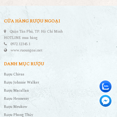
CỬA HÀNG RƯỢU NGOẠI
Quận Tân Phú, TP. Hồ Chí Minh
HOTLINE mua hàng
0972.12345.1
www.ruoungoai.net
DANH MỤC RƯỢU
Rượu Chivas
Rượu Johnnie Walker
Rượu Macallan
Rượu Hennessy
Rượu Meukow
Rượu Phong Thủy