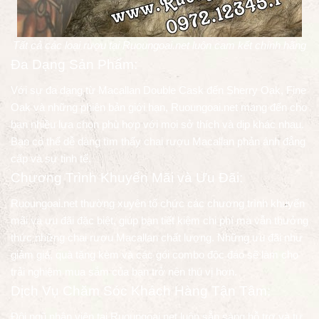
Tất cả các loại rượu tại Ruoungoai.net luôn cam kết chính hãng
Đa Dạng Sản Phẩm:
Với sự đa dạng từ Macallan Double Cask đến Sherry Oak, Fine
Oak và những phiên bản giới hạn, Ruoungoai.net mang đến cho
bạn nhiều lựa chọn phù hợp với mọi sở thích và dịp khác nhau.
Bạn có thể dễ dàng tìm thấy chai rượu Macallan phản ánh đẳng
cấp và sự tinh tế.
Chương Trình Khuyến Mãi và Ưu Đãi:
Ruoungoai.net thường xuyên tổ chức các chương trình khuyến
mãi và ưu đãi đặc biệt, giúp bạn tiết kiệm chi phí mà vẫn thưởng
thức những chai rượu Macallan chất lượng. Những ưu đãi như
giảm giá, quà tặng kèm và các gói combo độc đáo sẽ làm cho
trải nghiệm mua sắm của bạn trở nên thú vị hơn.
Dịch Vụ Chăm Sóc Khách Hàng Tận Tâm:
Đội ngũ nhân viên tại Ruoungoai.net luôn sẵn sàng hỗ trợ và tư