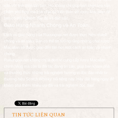
vấn với tinh thần tận tâm. Họ không chỉ giúp bạn chọn lựa sản
phẩm phù hợp mà còn chia sẻ kiến thức về rượu Macallan để
bạn có trải nghiệm đầy đủ và đặc sắc.
Giao Hàng Nhanh Chóng và An Toàn:
Dịch vụ giao hàng của Ruoungoai.net được thực hiện nhanh
chóng và an toàn. Bạn có thể tin tưởng rằng những chai rượu
Macallan sẽ được giao đến tận nơi một cách an toàn và nhanh
chóng.
Ruoungoai.net không chỉ là đơn vị cung cấp rượu Macallan
chính hãng mà còn là đối tác đáng tin cậy, giúp bạn khám phá
và thưởng thức những trải nghiệm hương vị độc đáo nhất từ
thương hiệu Scotch Whisky nổi tiếng này. Hãy đặt hàng ngay để
khám phá thêm nhiều ưu đãi và trải nghiệm độc đáo!
TIN TỨC LIÊN QUAN