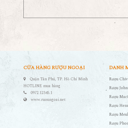
CỬA HÀNG RƯỢU NGOẠI
DANH 
Quận Tân Phú, TP. Hồ Chí Minh
Rượu Chiv
HOTLINE mua hàng
Rượu John
0972.12345.1
Rượu Maca
www.ruoungoai.net
Rượu Hen
Rượu Meu
Rượu Pho