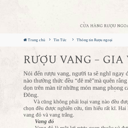
CỬA HÀNG RƯỢU NGO
Trang chủ
Tin Tức
Thông tin Rượu ngoại
RƯỢU VANG – GIA 
Nói đến
rượu vang
, người ta sẽ nghĩ ngay
nào thưởng thức đều “đê mê”mà quên rằng 
dọn trên màn từ những món mang phong c
Đông.
Và cũng không phải loại vang nào đều được ư
chọn đều được nghiên cứu, tìm hiểu rất kĩ. Hai
vang đỏ và vang trắng.
Vang đỏ
Vang đỏ là một lợi rượu quen thuộc và được 