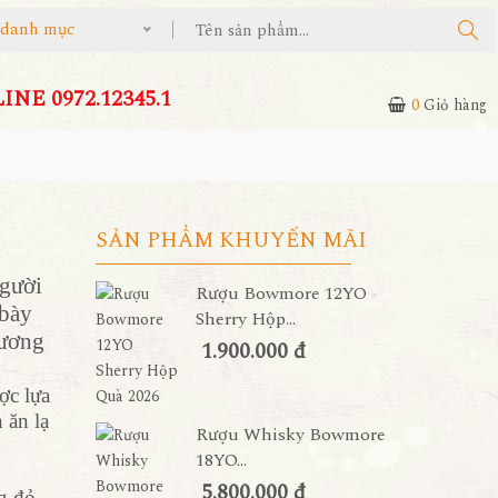
ả danh mục
NE 0972.12345.1
0
Giỏ hàng
SẢN PHẨM KHUYẾN MÃI
người
Rượu Bowmore 12YO
 bày
Sherry Hộp...
hương
1.900.000 đ
ợc lựa
 ăn lạ
Rượu Whisky Bowmore
18YO...
5.800.000 đ
g đỏ