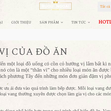
Tất c
HOTLI
ẠI
GIỚI THIỆU
SẢN PHẨM
TIN TỨC
VỊ CỦA ĐỒ ĂN
 đến một loại đồ uống có cồn cỏ hướng vị lắm bất kì 
nó còn là một “thân vì” cho nhiều loại món ăn được
ách phương Tây đến những món đơn giản đậm vị p
u ái đưa vào quá trình làm bếp được. Mỗi loại vang đư
 loại vang thường xuyên được chọn làm gia vị cho các món
dùng phổ biến hơn trong quá trình chế biến đồ ăn. Van