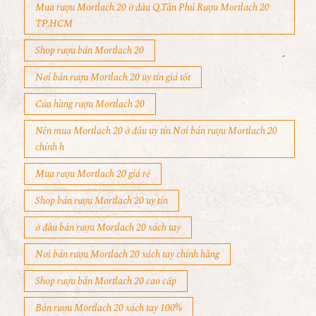
Mua rượu Mortlach 20 ở đâu Q.Tân Phú Rượu Mortlach 20
TP.HCM
Shop rượu bán Mortlach 20
Nơi bán rượu Mortlach 20 uy tín giá tốt
Cửa hàng rượu Mortlach 20
Nên mua Mortlach 20 ở đâu uy tín Nơi bán rượu Mortlach 20
chính h
Mua rượu Mortlach 20 giá rẻ
Shop bán rượu Mortlach 20 uy tín
ở đâu bán rượu Mortlach 20 xách tay
Nơi bán rượu Mortlach 20 xách tay chính hãng
Shop rượu bán Mortlach 20 cao cấp
Bán rượu Mortlach 20 xách tay 100%