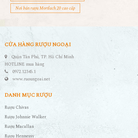
Nơi bán rượu Mortlach 20 cao cấp
CỬA HÀNG RƯỢU NGOẠI
Quận Tân Phú, TP. Hồ Chí Minh
HOTLINE mua hàng
0972.12345.1
www.ruoungoai.net
DANH MỤC RƯỢU
Rượu Chivas
Rượu Johnnie Walker
Rượu Macallan
Rượu Hennessy