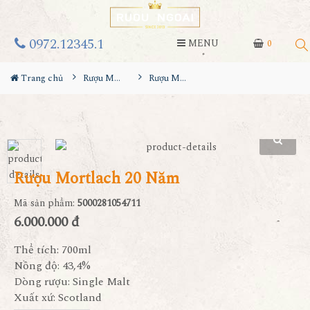
0972.12345.1
MENU
0
Trang chủ
Rượu Mortlach
Rượu Mortlach 20 Năm
Rượu Mortlach 20 Năm
Mã sản phẩm:
5000281054711
6.000.000 đ
Thể tích: 700ml
Nồng độ: 43,4%
Dòng rượu: Single Malt
Xuất xứ: Scotland