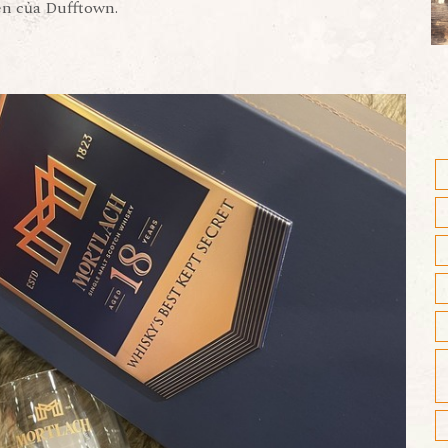
iên của Dufftown.