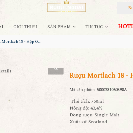
Rượu
HOTLI
ẠI
GIỚI THIỆU
SẢN PHẨM
TIN TỨC
Rượu Mortlach 18 - Hộp Quà Tết 2022
Rượu Mortlach 18 - 
Mã sản phẩm:
5000281060590A
Thể tích: 750ml
Nồng độ: 43,4%
Dòng rượu: Single Malt
Xuất xứ: Scotland