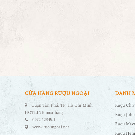
CỬA HÀNG RƯỢU NGOẠI
DANH 
Quận Tân Phú, TP. Hồ Chí Minh
Rượu Chiv
HOTLINE mua hàng
Rượu John
0972.12345.1
Rượu Maca
www.ruoungoai.net
Rượu Hen