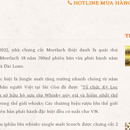
HOTLINE MUA HÀNG 0
T
22, nhà chưng cất Mortlach (biệt danh là quái thú
 Mortlach 18 năm 700ml phiên bản vừa phát hành năm
và Đài Loan.
c biệt là Single malt tăng trưởng nhanh chóng từ năm
hân người Việt tại Sài Gòn đã được "
Tổ chức Kỷ Lục
sở hữu bộ sưu tập Whisky qúy giá và hiếm nhất thế
trong thế giới whisky. Các thương hiệu rượu lớn thế giới
iên bản phát hành đặc biệt đều có suất cho VN.
ần (phần lớn whisky single malt Scotch được chưng cất 2