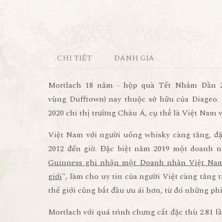
CHI TIẾT
ĐÁNH GIÁ
Mortlach 18 năm - hộp quà Tết Nhâm Dần 20
vùng Dufftown) nay thuộc sở hữu của Diageo.
2020 chi thị trường Châu Á, cụ thể là Việt Nam 
Việt Nam với người uống whisky càng tăng, đặ
2012 đến giờ. Đặc biệt năm 2019 một doanh n
Guinness ghi nhận một Doanh nhân Việt Nam 
giới
", làm cho uy tin của người Việt càng tăng 
thế giới cũng bắt đầu ưu ái hơn, từ đó những ph
Mortlach với quá trình chưng cất đặc thù 2.81 l