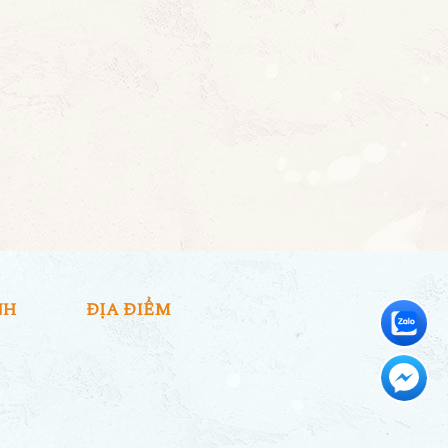
NH
ĐỊA ĐIỂM