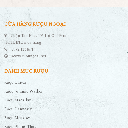
CỬA HÀNG RƯỢU NGOẠI
Quận Tân Phú, TP. Hồ Chí Minh
HOTLINE mua hàng
0972.12345.1
www.ruoungoai.net
DANH MỤC RƯỢU
Rượu Chivas
Rượu Johnnie Walker
Rượu Macallan
Rượu Hennessy
Rượu Meukow
Rượu Phong Thủy