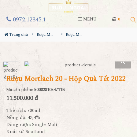
0972.12345.1
MENU
0
Trang chủ
Rượu Mortlach
Rượu Mortlach 20 - Hộp Quà Tết 2022
Rượu Mortlach 20 - Hộp Quà Tết 2022
Mã sản phẩm:
5000281054711B
11.500.000 đ
Thể tích: 700ml
Nồng độ: 43,4%
Dòng rượu: Single Malt
Xuất xứ: Scotland