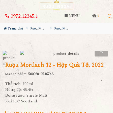
0972.12345.1
MENU
0
Trang chủ
Rượu Mortlach
Rượu Mortlach 12 - Hộp Quà Tết 2022
Rượu Mortlach 12 - Hộp Quà Tết 2022
Mã sản phẩm:
5000281054674A
Thể tích: 700ml
Nồng độ: 43,4%
Dòng rượu: Single Malt
Xuất xứ: Scotland