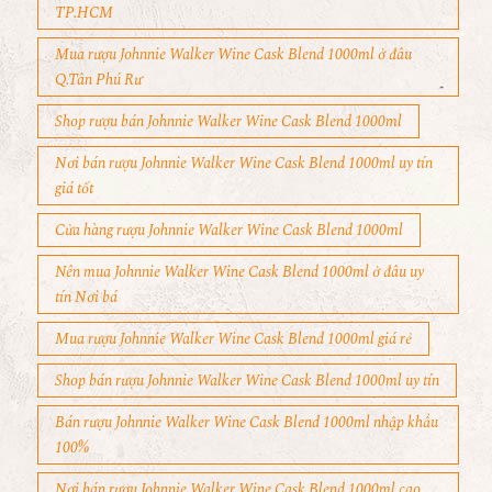
TP.HCM
Mua rượu Johnnie Walker Wine Cask Blend 1000ml ở đâu
Q.Tân Phú Rư
Shop rượu bán Johnnie Walker Wine Cask Blend 1000ml
Nơi bán rượu Johnnie Walker Wine Cask Blend 1000ml uy tín
giá tốt
Cửa hàng rượu Johnnie Walker Wine Cask Blend 1000ml
Nên mua Johnnie Walker Wine Cask Blend 1000ml ở đâu uy
tín Nơi bá
Mua rượu Johnnie Walker Wine Cask Blend 1000ml giá rẻ
Shop bán rượu Johnnie Walker Wine Cask Blend 1000ml uy tín
Bán rượu Johnnie Walker Wine Cask Blend 1000ml nhập khẩu
100%
Nơi bán rượu Johnnie Walker Wine Cask Blend 1000ml cao