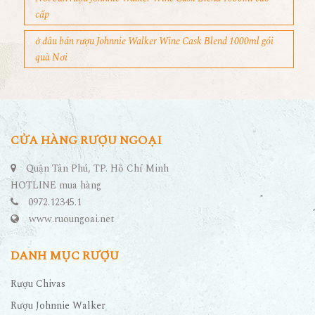
cấp
ở đâu bán rượu Johnnie Walker Wine Cask Blend 1000ml gói
quà Nơi
CỬA HÀNG RƯỢU NGOẠI
Quận Tân Phú, TP. Hồ Chí Minh
HOTLINE mua hàng
0972.12345.1
www.ruoungoai.net
DANH MỤC RƯỢU
Rượu Chivas
Rượu Johnnie Walker