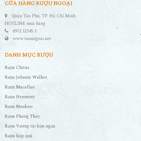
CỬA HÀNG RƯỢU NGOẠI
Quận Tân Phú, TP. Hồ Chí Minh
HOTLINE mua hàng
0972.12345.1
www.ruoungoai.net
DANH MỤC RƯỢU
Rượu Chivas
Rượu Johnnie Walker
Rượu Macallan
Rượu Hennessy
Rượu Meukow
Rượu Phong Thủy
Rượu Vương tài kim ngưu
Rượu hộp quà