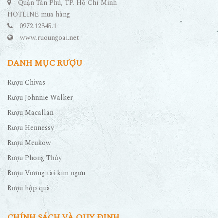
Quận Tân Phú, TP. Hồ Chí Minh
HOTLINE mua hàng
0972.12345.1
www.ruoungoai.net
DANH MỤC RƯỢU
Rượu Chivas
Rượu Johnnie Walker
Rượu Macallan
Rượu Hennessy
Rượu Meukow
Rượu Phong Thủy
Rượu Vương tài kim ngưu
Rượu hộp quà
CHÍNH SÁCH VÀ QUY ĐỊNH