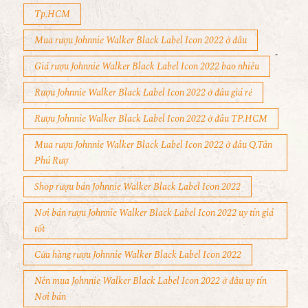
Tp.HCM
Mua rượu Johnnie Walker Black Label Icon 2022 ở đâu
Giá rượu Johnnie Walker Black Label Icon 2022 bao nhiêu
Rượu Johnnie Walker Black Label Icon 2022 ở đâu giá rẻ
Rượu Johnnie Walker Black Label Icon 2022 ở đâu TP.HCM
Mua rượu Johnnie Walker Black Label Icon 2022 ở đâu Q.Tân
Phú Rượ
Shop rượu bán Johnnie Walker Black Label Icon 2022
Nơi bán rượu Johnnie Walker Black Label Icon 2022 uy tín giá
tốt
Cửa hàng rượu Johnnie Walker Black Label Icon 2022
Nên mua Johnnie Walker Black Label Icon 2022 ở đâu uy tín
Nơi bán