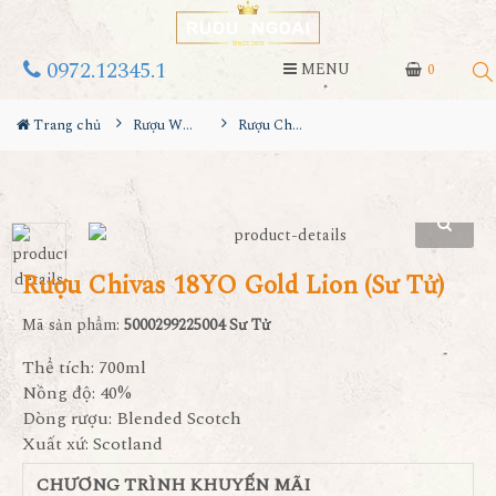
0972.12345.1
MENU
0
Trang chủ
Rượu Whisky
Rượu Chivas 18YO Gold Lion (Sư Tử)
Rượu Chivas 18YO Gold Lion (Sư Tử)
Mã sản phẩm:
5000299225004 Sư Tử
Thể tích: 700ml
Nồng độ: 40%
Dòng rượu: Blended Scotch
Xuất xứ: Scotland
CHƯƠNG TRÌNH KHUYẾN MÃI