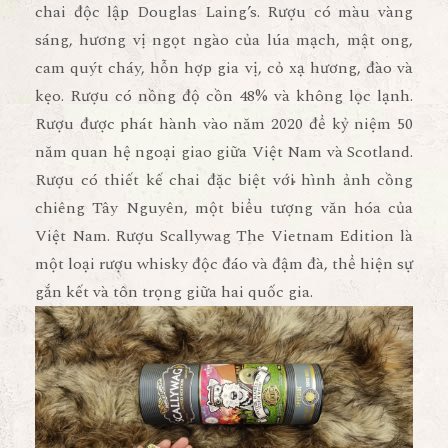
chai độc lập Douglas Laing’s. Rượu có màu vàng
sáng, hương vị ngọt ngào của lúa mạch, mật ong,
cam quýt cháy, hỗn hợp gia vị, cỏ xạ hương, đào và
kẹo. Rượu có nồng độ cồn 48% và không lọc lạnh.
Rượu được phát hành vào năm 2020 để kỷ niệm 50
năm quan hệ ngoại giao giữa Việt Nam và Scotland.
Rượu có thiết kế chai đặc biệt với hình ảnh cồng
chiêng Tây Nguyên, một biểu tượng văn hóa của
Việt Nam. Rượu Scallywag The Vietnam Edition là
một loại rượu whisky độc đáo và đậm đà, thể hiện sự
gắn kết và tôn trọng giữa hai quốc gia.