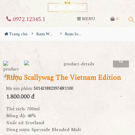
0972.12345.1
MENU
0
Trang chủ
Rượu Whisky
Rượu Scallywag The Vietnam Edition
Rượu Scallywag The Vietnam Edition
Mã sản phẩm:
5014218823974N1100
1.800.000 đ
Thể tích: 700ml
Nồng độ: 48%
Xuất xứ: Scotland
Dòng rượu: Speyside Blended Malt