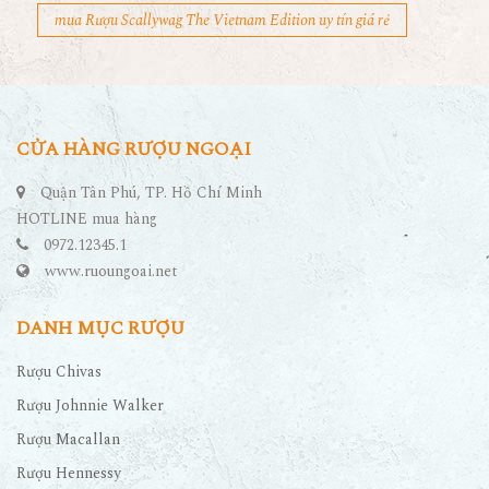
mua Rượu Scallywag The Vietnam Edition uy tín giá rẻ
CỬA HÀNG RƯỢU NGOẠI
Quận Tân Phú, TP. Hồ Chí Minh
HOTLINE mua hàng
0972.12345.1
www.ruoungoai.net
DANH MỤC RƯỢU
Rượu Chivas
Rượu Johnnie Walker
Rượu Macallan
Rượu Hennessy