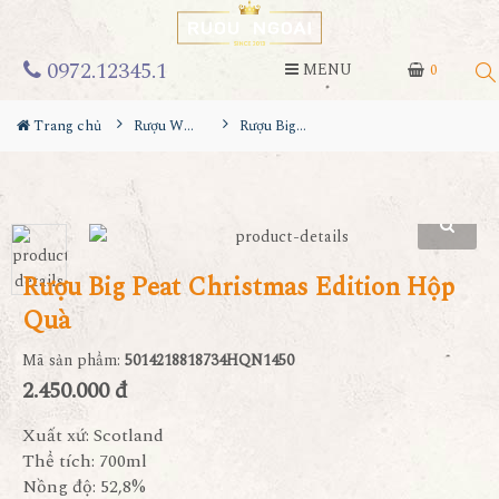
0972.12345.1
MENU
0
Trang chủ
Rượu Whisky
Rượu Big Peat Christmas Edition Hộp Quà
Rượu Big Peat Christmas Edition Hộp
Quà
Mã sản phẩm:
5014218818734HQN1450
2.450.000 đ
Xuất xứ: Scotland
Thể tích: 700ml
Nồng độ: 52,8%