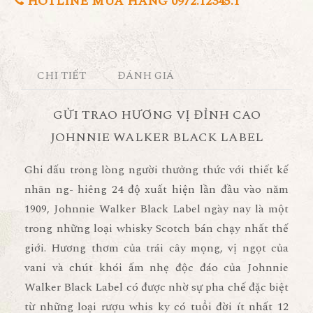
HOTLINE MUA HÀNG 0972.12345.1
CHI TIẾT
ĐÁNH GIÁ
GỬI TRAO HƯƠNG VỊ ĐỈNH CAO
JOHNNIE WALKER BLACK LABEL
Ghi dấu trong lòng người thưởng thức với thiết kế
nhãn ng- hiêng 24 độ xuất hiện lần đầu vào năm
1909, Johnnie Walker Black Label ngày nay là một
trong những loại whisky Scotch bán chạy nhất thế
giới. Hương thơm của trái cây mọng, vị ngọt của
vani và chút khói ấm nhẹ độc đáo của Johnnie
Walker Black Label có được nhờ sự pha chế đặc biệt
từ những loại rượu whis ky có tuổi đời ít nhất 12