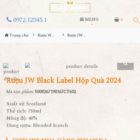
0972.12345.1
MENU
0
Trang chủ
Rượu Whisky
Rượu JW Black Label Hộp Quà 2024
Rượu JW Black Label Hộp Quà 2024
Mã sản phẩm:
5000267190167CT632
Xuất xứ: Scotland
Thể tích: 750ml
Nồng độ: 40%
Dòng rượu: Blended Scotch