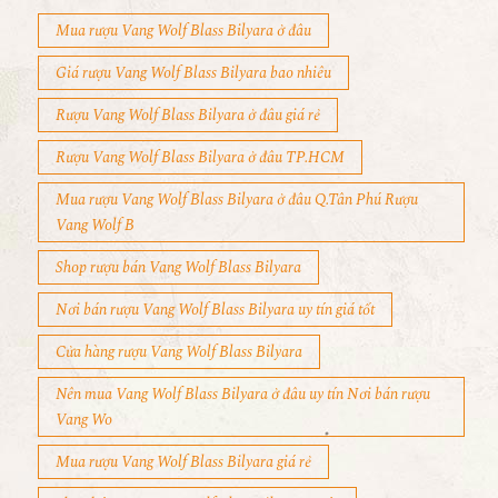
Mua rượu Vang Wolf Blass Bilyara ở đâu
Giá rượu Vang Wolf Blass Bilyara bao nhiêu
Rượu Vang Wolf Blass Bilyara ở đâu giá rẻ
Rượu Vang Wolf Blass Bilyara ở đâu TP.HCM
Mua rượu Vang Wolf Blass Bilyara ở đâu Q.Tân Phú Rượu
Vang Wolf B
Shop rượu bán Vang Wolf Blass Bilyara
Nơi bán rượu Vang Wolf Blass Bilyara uy tín giá tốt
Cửa hàng rượu Vang Wolf Blass Bilyara
Nên mua Vang Wolf Blass Bilyara ở đâu uy tín Nơi bán rượu
Vang Wo
Mua rượu Vang Wolf Blass Bilyara giá rẻ