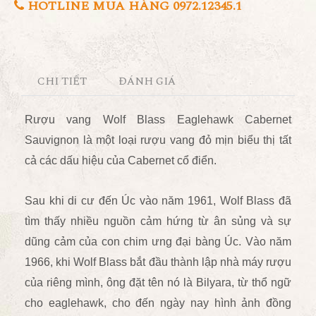
HOTLINE MUA HÀNG 0972.12345.1
CHI TIẾT
ĐÁNH GIÁ
Rượu vang
Wolf Blass Eaglehawk
Cabernet
Sauvignon là một loại rượu vang đỏ mịn biểu thị tất
cả các dấu hiệu của Cabernet cổ điển.
Sau khi di cư đến Úc vào năm 1961, Wolf Blass đã
tìm thấy nhiều nguồn cảm hứng từ ân sủng và sự
dũng cảm của con chim ưng đại bàng Úc. Vào năm
1966, khi Wolf Blass bắt đầu thành lập nhà máy rượu
của riêng mình, ông đặt tên nó là Bilyara, từ thổ ngữ
cho eaglehawk, cho đến ngày nay hình ảnh đồng