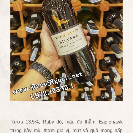
Rượu 13.5%, Ruby đỏ, màu đỏ thẫm. Eaglehawk
trưng bày mùi thơm gia vị, mứt và quả mọng hấp