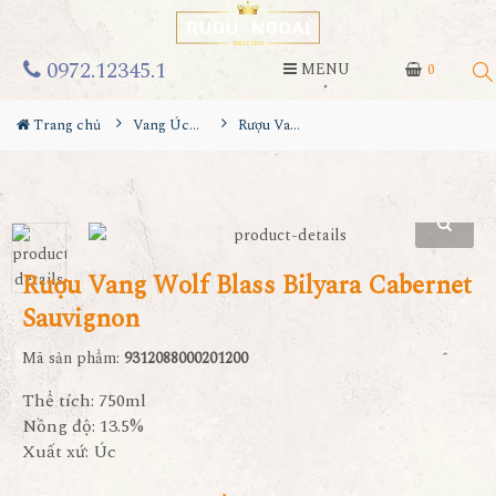
0972.12345.1
MENU
0
Trang chủ
Vang Úc - Australia
Rượu Vang Wolf Blass Bilyara Cabernet Sauvignon
Rượu Vang Wolf Blass Bilyara Cabernet
Sauvignon
Mã sản phẩm:
9312088000201200
Thể tích: 750ml
Nồng độ: 13.5%
Xuất xứ: Úc