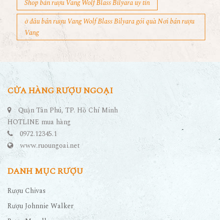
Shop bán rượu Vang Wolf Blass Bilyara uy tín
ở đâu bán rượu Vang Wolf Blass Bilyara gói quà Nơi bán rượu
Vang
CỬA HÀNG RƯỢU NGOẠI
Quận Tân Phú, TP. Hồ Chí Minh
HOTLINE mua hàng
0972.12345.1
www.ruoungoai.net
DANH MỤC RƯỢU
Rượu Chivas
Rượu Johnnie Walker