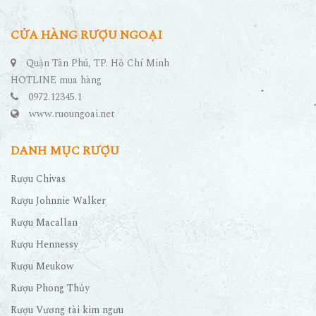
CỬA HÀNG RƯỢU NGOẠI
Quận Tân Phú, TP. Hồ Chí Minh
HOTLINE mua hàng
0972.12345.1
www.ruoungoai.net
DANH MỤC RƯỢU
Rượu Chivas
Rượu Johnnie Walker
Rượu Macallan
Rượu Hennessy
Rượu Meukow
Rượu Phong Thủy
Rượu Vương tài kim ngưu