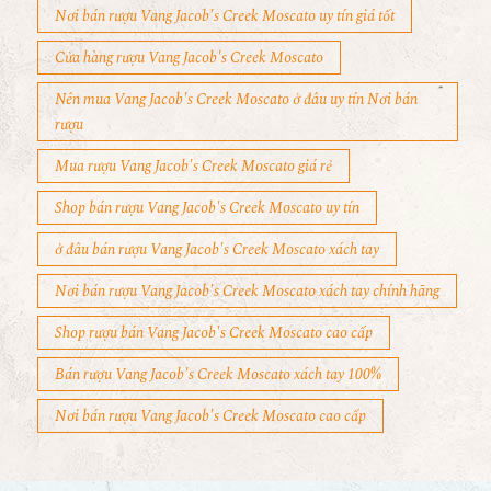
Nơi bán rượu Vang Jacob's Creek Moscato uy tín giá tốt
Cửa hàng rượu Vang Jacob's Creek Moscato
Nên mua Vang Jacob's Creek Moscato ở đâu uy tín Nơi bán
rượu
Mua rượu Vang Jacob's Creek Moscato giá rẻ
Shop bán rượu Vang Jacob's Creek Moscato uy tín
ở đâu bán rượu Vang Jacob's Creek Moscato xách tay
Nơi bán rượu Vang Jacob's Creek Moscato xách tay chính hãng
Shop rượu bán Vang Jacob's Creek Moscato cao cấp
Bán rượu Vang Jacob's Creek Moscato xách tay 100%
Nơi bán rượu Vang Jacob's Creek Moscato cao cấp