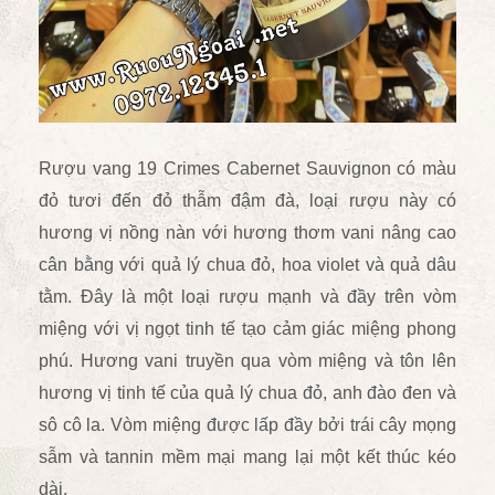
Rượu vang 19 Crimes Cabernet Sauvignon c
ó màu
đỏ tươi đến đỏ thẫm đậm đà, loại rượu này có
hương vị nồng nàn với hương thơm vani nâng cao
cân bằng với quả lý chua đỏ, hoa violet và quả dâu
tằm.
Đây là một loại rượu mạnh và đầy trên vòm
miệng với vị ngọt tinh tế tạo cảm giác miệng phong
phú. Hương vani truyền qua vòm miệng và tôn lên
hương vị tinh tế của quả lý chua đỏ, anh đào đen và
sô cô la. Vòm miệng được lấp đầy bởi trái cây mọng
sẫm và tannin mềm mại mang lại một kết thúc kéo
dài.