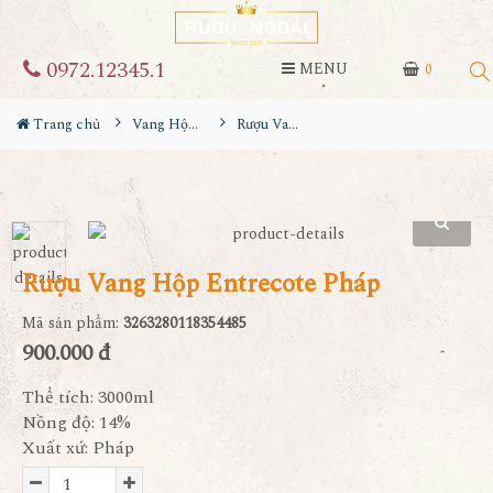
0972.12345.1
MENU
0
Trang chủ
Vang Hộp 3L - 5L
Rượu Vang Hộp Entrecote Pháp
Rượu Vang Hộp Entrecote Pháp
Mã sản phẩm:
3263280118354485
900.000 đ
Thể tích: 3000ml
Nồng độ: 14%
Xuất xứ: Pháp