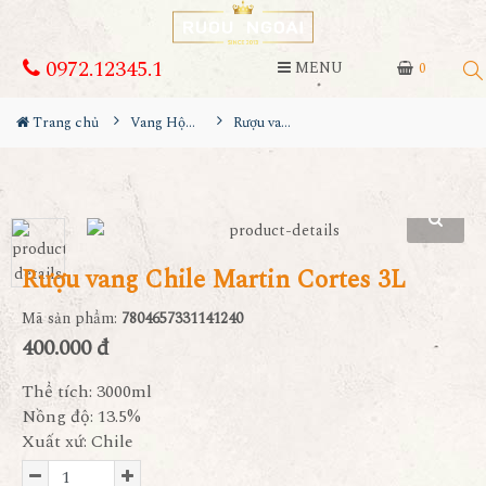
0972.12345.1
MENU
0
Trang chủ
Vang Hộp 3L - 5L
Rượu vang Chile Martin Cortes 3L
Rượu vang Chile Martin Cortes 3L
Mã sản phẩm:
7804657331141240
400.000 đ
Thể tích: 3000ml
Nồng độ: 13.5%
Xuất xứ: Chile