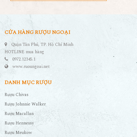
CỬA HÀNG RƯỢU NGOẠI
Quận Tân Phú, TP. Hồ Chí Minh
HOTLINE mua hàng
0972.12345.1
www.ruoungoai.net
DANH MỤC RƯỢU
Rượu Chivas
Rượu Johnnie Walker
Rượu Macallan
Rượu Hennessy
Rượu Meukow