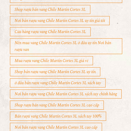
Shop rượu bán vang Chile Martin Cortes 3L
Nơi bán rượu vang Chile Martin Cortes 3L uy tín giá tốt
Cửa hàng rượu vang Chile Martin Cortes 3L
Nên mua vang Chile Martin Cortes 3L ở đâu uy tín Nơi bán
rượu van
Mua rượu vang Chile Martin Cortes 3L giá rẻ
Shop bán rượu vang Chile Martin Cortes 3L uy tín
ở đâu bán rượu vang Chile Martin Cortes 3L xách tay
Nơi bán rượu vang Chile Martin Cortes 3L xách tay chính hãng
Shop rượu bán vang Chile Martin Cortes 3L cao cấp
Bán rượu vang Chile Martin Cortes 3L xách tay 100%
Nơi bán rượu vang Chile Martin Cortes 3L cao cấp