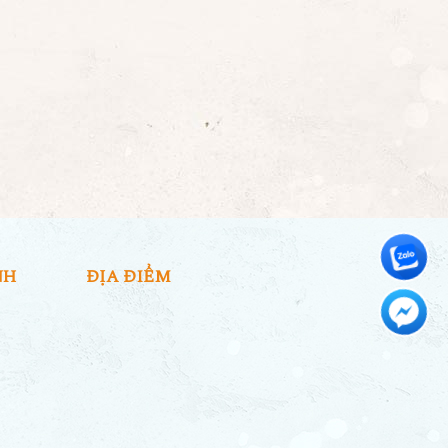
NH
ĐỊA ĐIỂM