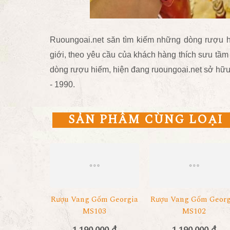
Ruoungoai.net
săn
tìm kiếm những dòng rượu h
giới
, theo yêu cầu của khách hàng thích sưu tầ
dòng rượu hiếm, hiện đang ruoungoai.net sở hữu
- 1990.
SẢN PHẨM CÙNG LOẠI
Rượu Vang Gốm Georgia
Rượu Vang Gốm Georg
MS103
MS102
1.190.000 đ
1.190.000 đ