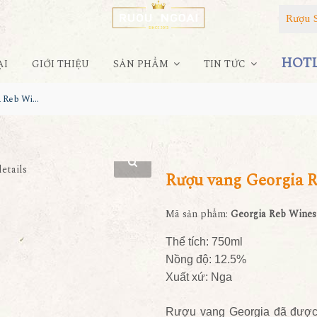
Rượu 
HOTLI
ẠI
GIỚI THIỆU
SẢN PHẨM
TIN TỨC
Rượu vang Georgia Reb Wines S143
Rượu vang Georgia 
Mã sản phẩm:
Georgia Reb Wines
Thể tích: 750ml
Nồng độ: 12.5%
Xuất xứ: Nga
Rượu vang Georgia đã được 