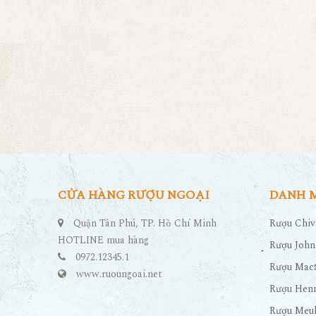
CỬA HÀNG RƯỢU NGOẠI
DANH 
Quận Tân Phú, TP. Hồ Chí Minh
Rượu Chiv
HOTLINE mua hàng
Rượu John
0972.12345.1
Rượu Maca
www.ruoungoai.net
Rượu Hen
Rượu Meu