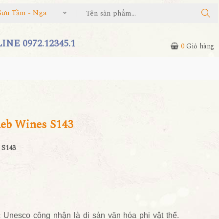
Sưu Tầm - Nga
NE 0972.12345.1
0
Giỏ hàng
Reb Wines S143
 S143
Unesco công nhận là di sản văn hóa phi vật thể.