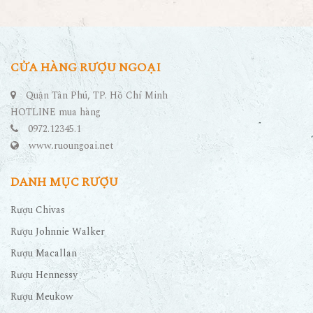
CỬA HÀNG RƯỢU NGOẠI
Quận Tân Phú, TP. Hồ Chí Minh
HOTLINE mua hàng
0972.12345.1
www.ruoungoai.net
DANH MỤC RƯỢU
Rượu Chivas
Rượu Johnnie Walker
Rượu Macallan
Rượu Hennessy
Rượu Meukow