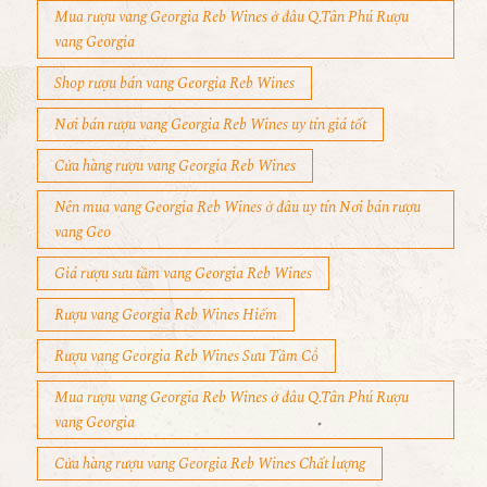
Mua rượu vang Georgia Reb Wines ở đâu Q.Tân Phú Rượu
vang Georgia
Shop rượu bán vang Georgia Reb Wines
Nơi bán rượu vang Georgia Reb Wines uy tín giá tốt
Cửa hàng rượu vang Georgia Reb Wines
Nên mua vang Georgia Reb Wines ở đâu uy tín Nơi bán rượu
vang Geo
Giá rượu sưu tầm vang Georgia Reb Wines
Rượu vang Georgia Reb Wines Hiếm
Rượu vang Georgia Reb Wines Sưu Tầm Cổ
Mua rượu vang Georgia Reb Wines ở đâu Q.Tân Phú Rượu
vang Georgia
Cửa hàng rượu vang Georgia Reb Wines Chất lượng