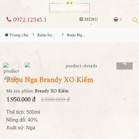
0972.12345.1
MENU
0
Trang chủ
Rượu Sưu Tầm - Nga
Rượu Nga Brandy XO Kiếm
Rượu Nga Brandy XO Kiếm
Mã sản phẩm:
Brandy XO Kiếm
1.950.000 đ
2.500.000 đ
Thể tích: 500ml
Nồng độ: 40%
Xuất xứ: Nga