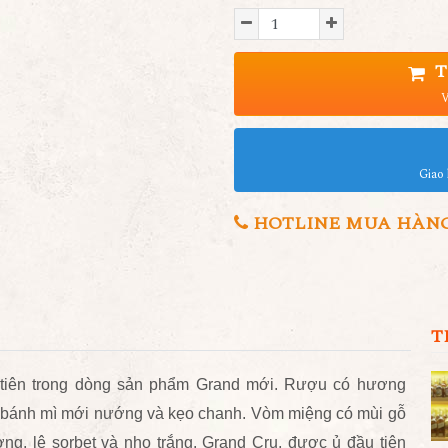
T
V
Giao 
HOTLINE MUA HÀNG 0
T
 tiên trong dòng sản phẩm Grand mớ
i. Rượu có hương
, bánh mì mới nướng và kẹo chanh. Vòm miệng có mùi gỗ
ng, lê sorbet và nho trắng. Grand Cru, được ủ đầu tiên