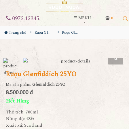
0972.12345.1
MENU
0
Trang chủ
Rượu Glenfiddich
Rượu Glenfiddich 25YO
Rượu Glenfiddich 25YO
Mã sản phẩm:
Glenfiddich 25YO
8.500.000 đ
Hết Hàng
Thể tích: 700ml
Nồng độ: 43%
Xuất xứ: Scotland