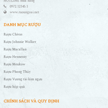
HOTLINE mua hàng
0972.12345.1
www.ruoungoai.net
DANH MỤC RƯỢU
Rượu Chivas
Rượu Johnnie Walker
Rượu Macallan
Rượu Hennessy
Rượu Meukow
Rượu Phong Thủy
Rượu Vương tài kim ngưu
Rượu hộp quà
CHÍNH SÁCH VÀ QUY ĐỊNH