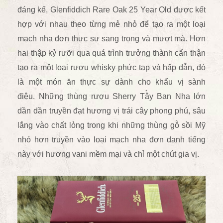
đáng kể, Glenfiddich Rare Oak 25 Year Old được kết
hợp với nhau theo từng mẻ nhỏ để tạo ra một loại
mạch nha đơn thực sự sang trọng và mượt mà. Hơn
hai thập kỷ rưỡi qua quá trình trưởng thành cẩn thận
tạo ra một loại rượu whisky phức tạp và hấp dẫn, đó
là một món ăn thực sự dành cho khẩu vị sành
điệu. Những thùng rượu Sherry Tây Ban Nha lớn
dần dần truyền đạt hương vị trái cây phong phú, sâu
lắng vào chất lỏng trong khi những thùng gỗ sồi Mỹ
nhỏ hơn truyền vào loại mạch nha đơn danh tiếng
này với hương vani mềm mại và chỉ một chút gia vị.