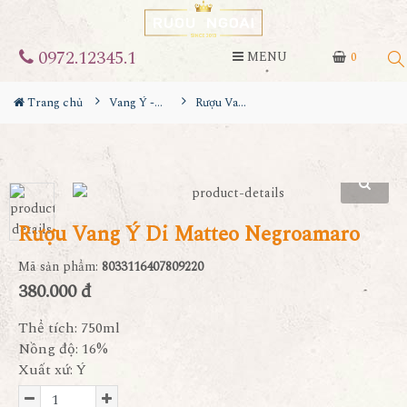
0972.12345.1
MENU
0
Trang chủ
Vang Ý - Italia
Rượu Vang Ý Di Matteo Negroamaro
Rượu Vang Ý Di Matteo Negroamaro
Mã sản phẩm:
8033116407809220
380.000 đ
Thể tích: 750ml
Nồng độ: 16%
Xuất xứ: Ý