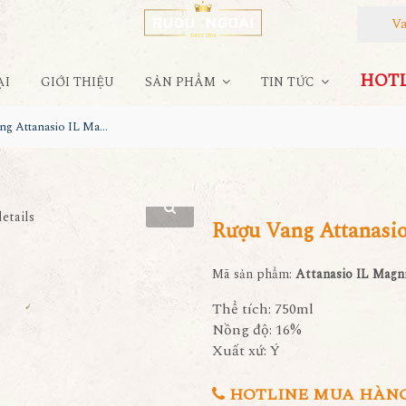
Vang 
HOTLI
ẠI
GIỚI THIỆU
SẢN PHẨM
TIN TỨC
Rượu Vang Attanasio IL Magnifico Rare Blend
Rượu Vang Attanasio
Mã sản phẩm:
Attanasio IL Magni
Thể tích: 750ml
Nồng độ: 16%
Xuất xứ: Ý
HOTLINE MUA HÀNG 0