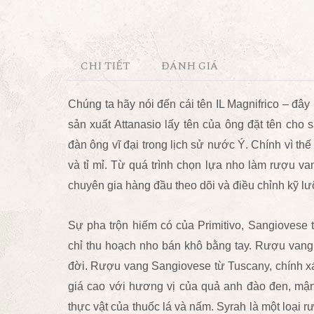
CHI TIẾT
ĐÁNH GIÁ
Chúng ta hãy nói đến cái tên IL Magnifrico – đây
sản xuất Attanasio lấy tên của ông đặt tên c
đàn ông vĩ đại trong lịch sử nước Ý. Chính vì t
và tỉ mỉ. Từ quá trình chọn lựa nho làm rượu v
chuyên gia hàng đầu theo dõi và điều chỉnh kỹ l
Sự pha trộn hiếm có của Primitivo, Sangiovese 
chỉ thu hoạch nho bán khô bằng tay. Rượu vang P
đời. Rượu vang Sangiovese từ Tuscany, chính xá
giá cao với hương vị của quả anh đào đen, mậ
thực vật của thuốc lá và nấm. Syrah là một loại 