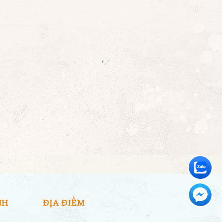
NH
ĐỊA ĐIỂM