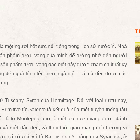
T
 là một người hết sức nổi tiếng trong lịch sử nước Ý. Nhả
ho sản phẩm rượu vang của mình để tưởng nhớ đến người
hế sản phẩm rượu vang đặc biệt này được chăm chút rất kỹ
ang đến quá trình lên men, ngâm ủ… tất cả đều được các
ưỡng.
từ Tuscany, Syrah của Hermitage. Đối với loại rượu này,
rimitivo từ Salento là kết quả của một truyền thống lâu
c là từ Montepulciano, là một loại rượu vang được đánh
n và mứt dâu đen, và theo thời gian mang đến hương vị
rượu cổ có xuất xứ từ Ba Tư, đến Ý thông qua Syracuse, ở