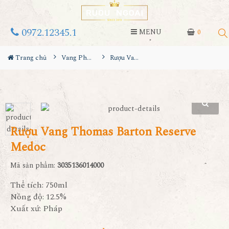
0972.12345.1
MENU
0
Trang chủ
Vang Pháp
Rượu Vang Thomas Barton Reserve Medoc
Rượu Vang Thomas Barton Reserve
Medoc
Mã sản phẩm:
3035136014000
Thể tích: 750ml
Nồng độ: 12.5%
Xuất xứ: Pháp