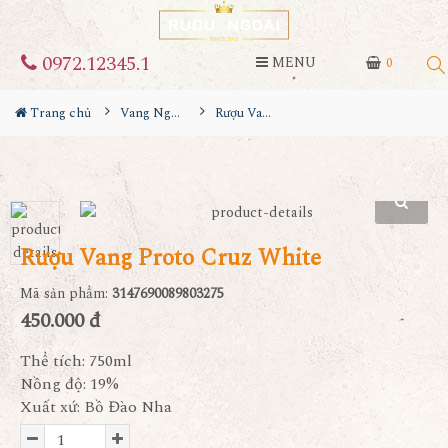
0972.12345.1
MENU
0
Trang chủ
Vang Ngọt
Rượu Vang Proto Cruz White
Rượu Vang Proto Cruz White
Mã sản phẩm:
3147690089803275
450.000 đ
Thể tích: 750ml
Nồng độ: 19%
Xuất xứ: Bồ Đào Nha